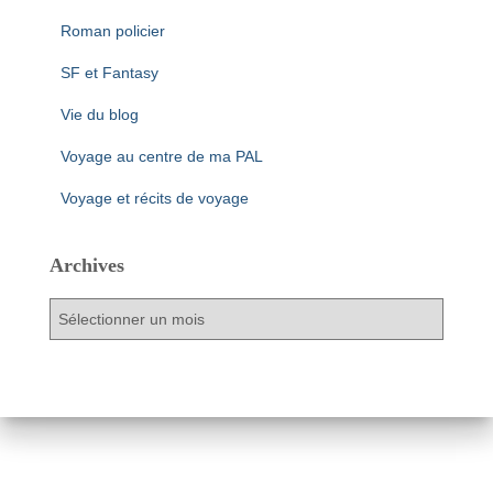
Roman policier
SF et Fantasy
Vie du blog
Voyage au centre de ma PAL
Voyage et récits de voyage
Archives
A
r
c
h
i
v
e
s