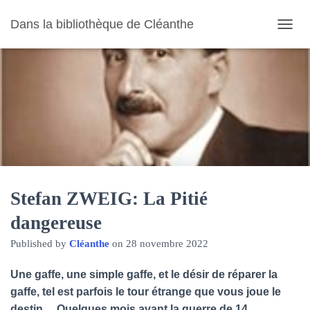
Dans la bibliothèque de Cléanthe
O
U
V
R
I
R
/
F
E
R
M
E
R
Stefan ZWEIG: La Pitié
L
dangereuse
A
N
Published by
Cléanthe
on
28 novembre 2022
A
V
I
Une gaffe, une simple gaffe, et le désir de réparer la
G
gaffe, tel est parfois le tour étrange que vous joue le
A
destin… Quelques mois avant la guerre de 14,