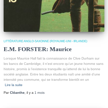
LITTÉRATURE ANGLO-SAXONNE (ROYAUME-UNI - IRLANDE)
E.M. FORSTER: Maurice
Lorsque Maurice Hall fait la connaissance de Clive Durham sur
les bancs de Cambridge, il n’est encore qu’un jeune homme sans
histoire, promis à l’existence tranquille qu’attend de lui la bonne
société anglaise. Entre les deux étudiants naît une amitié d’une
intensité peu commune, qui se transforme bientôt en un
Lire la suite
Par
Cléanthe
, il y a
1 mois