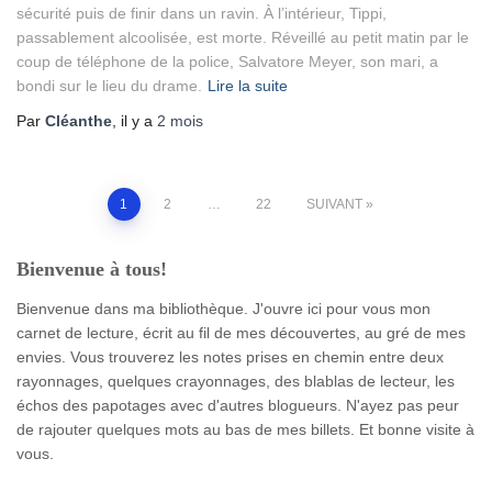
sécurité puis de finir dans un ravin. À l’intérieur, Tippi,
passablement alcoolisée, est morte. Réveillé au petit matin par le
coup de téléphone de la police, Salvatore Meyer, son mari, a
bondi sur le lieu du drame.
Lire la suite
Par
Cléanthe
, il y a
2 mois
Pagination
1
2
…
22
SUIVANT
des
Bienvenue à tous!
publications
Bienvenue dans ma bibliothèque. J'ouvre ici pour vous mon
carnet de lecture, écrit au fil de mes découvertes, au gré de mes
envies. Vous trouverez les notes prises en chemin entre deux
rayonnages, quelques crayonnages, des blablas de lecteur, les
échos des papotages avec d'autres blogueurs. N'ayez pas peur
de rajouter quelques mots au bas de mes billets. Et bonne visite à
vous.