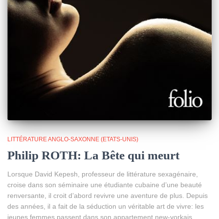
LITTÉRATURE ANGLO-SAXONNE (ETATS-UNIS)
Philip ROTH: La Bête qui meurt
Lorsque David Kepesh, professeur de littérature sexagénaire,
croise dans son séminaire une étudiante cubaine d’une beauté
renversante, il croit d’abord revivre une aventure de plus. Depuis
des années, il a fait de la séduction un véritable art de vivre: les
jeunes femmes passent dans son appartement new-yorkais