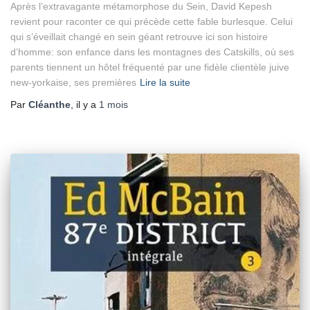
Après l’extravagante métamorphose du Sein, David Kepesh
revient pour raconter ce qui précède cette fable burlesque. Celui
qui s’éveillait changé en sein géant retrouve ici son histoire
d’homme: son enfance dans les montagnes des Catskills, où ses
parents tiennent un hôtel fréquenté par une fidèle clientèle juive
new-yorkaise, ses premières
Lire la suite
Par
Cléanthe
, il y a
1 mois