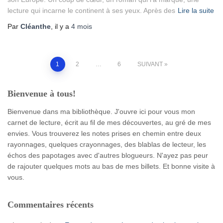
lecture qui incarne le continent à ses yeux. Après des
Lire la suite
Par
Cléanthe
, il y a
4 mois
Pagination
1
2
…
6
SUIVANT
des
Bienvenue à tous!
publications
Bienvenue dans ma bibliothèque. J'ouvre ici pour vous mon
carnet de lecture, écrit au fil de mes découvertes, au gré de mes
envies. Vous trouverez les notes prises en chemin entre deux
rayonnages, quelques crayonnages, des blablas de lecteur, les
échos des papotages avec d'autres blogueurs. N'ayez pas peur
de rajouter quelques mots au bas de mes billets. Et bonne visite à
vous.
Commentaires récents