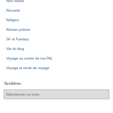
Non classé
Recueils
Religion
Roman policier
SF et Fantasy
Vie du blog
Voyage au centre de ma PAL
Voyage et récits de voyage
Archives
A
r
c
h