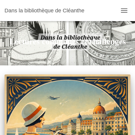
Dans la bibliothèque de Cléanthe
OUVR
LA
NAVIG
Lectures communes et challenges