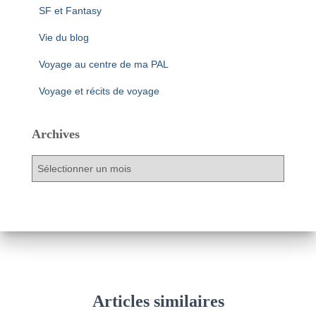
SF et Fantasy
Vie du blog
Voyage au centre de ma PAL
Voyage et récits de voyage
Archives
A
r
c
h
i
v
e
s
Articles similaires