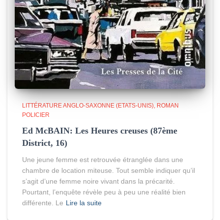
LITTÉRATURE ANGLO-SAXONNE (ETATS-UNIS)
ROMAN
POLICIER
Ed McBAIN: Les Heures creuses (87ème
District, 16)
Une jeune femme est retrouvée étranglée dans une
chambre de location miteuse. Tout semble indiquer qu’il
s’agit d’une femme noire vivant dans la précarité.
Pourtant, l’enquête révèle peu à peu une réalité bien
différente. Le
Lire la suite