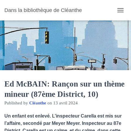
Dans la bibliothèque de Cléanthe
O
U
V
R
I
R
/
F
E
R
M
E
R
Ed McBAIN: Rançon sur un thème
L
mineur (87ème District, 10)
A
N
Published by
Cléanthe
on
13 avril 2024
A
V
I
Un enfant est enlevé. L’inspecteur Carella est mis sur
G
l’affaire, secondé par Meyer Meyer. Inspecteur au 87e
A
District, Carella est un calme, et du calme, dans cette