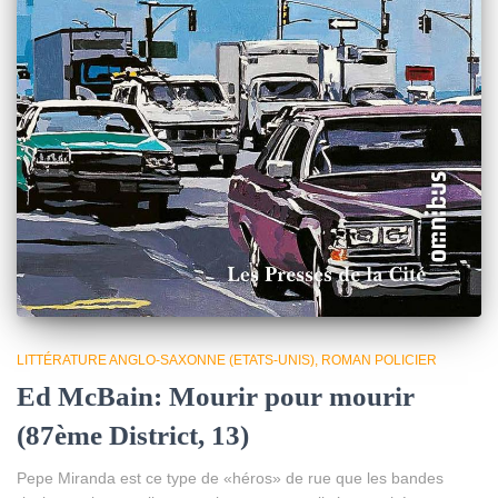
LITTÉRATURE ANGLO-SAXONNE (ETATS-UNIS)
ROMAN POLICIER
Ed McBain: Mourir pour mourir
(87ème District, 13)
Pepe Miranda est ce type de «héros» de rue que les bandes