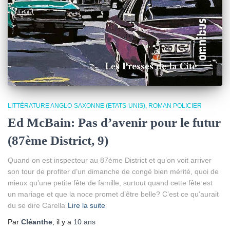
LITTÉRATURE ANGLO-SAXONNE (ETATS-UNIS)
ROMAN POLICIER
Ed McBain: Pas d’avenir pour le futur
(87ème District, 9)
Quand on est inspecteur au 87ème District et qu’on voit arriver
son tour de profiter d’un dimanche de congé bien mérité, quoi de
mieux qu’une petite fête de famille, surtout quand cette fête est
un mariage et que la noce promet d’être belle? C’est ce qu’aurait
du se dire Carella
Lire la suite
Par
Cléanthe
, il y a
10 ans