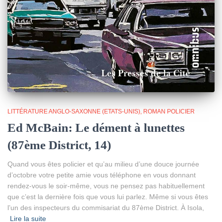
LITTÉRATURE ANGLO-SAXONNE (ETATS-UNIS)
ROMAN POLICIER
Ed McBain: Le dément à lunettes
(87ème District, 14)
Quand vous êtes policier et qu’au milieu d’une douce journée
d’octobre votre petite amie vous téléphone en vous donnant
rendez-vous le soir-même, vous ne pensez pas habituellement
que c’est la dernière fois que vous lui parlez. Même si vous êtes
l’un des inspecteurs du commisariat du 87ème District. À Isola,
Lire la suite