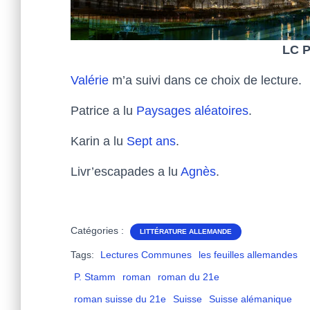
LC P
Valérie
m’a suivi dans ce choix de lecture.
Patrice a lu
Paysages aléatoires
.
Karin a lu
Sept
ans
.
Livr’escapades a lu
Agnès
.
Catégories :
LITTÉRATURE ALLEMANDE
Tags:
Lectures Communes
les feuilles allemandes
P. Stamm
roman
roman du 21e
roman suisse du 21e
Suisse
Suisse alémanique