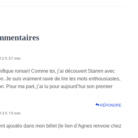
mmentaires
12 h 37 min
nifique roman! Comme toi, j’ai découvert Stamm avec
ion. Je suis vraiment ravie de lire tes mots enthousiastes,
ion. Pour ma part, j’ai lu pour aujourd’hui son premier
RÉPONDRE
13 h 19 min
ent ajoutés dans mon billet (le lien d’Agnes renvoie chez