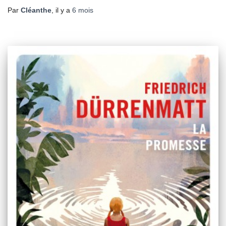
Par
Cléanthe
, il y a
6 mois