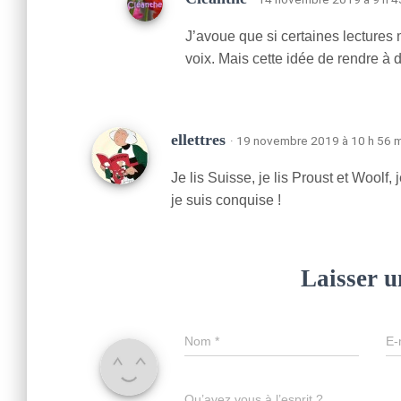
J’avoue que si certaines lectures 
voix. Mais cette idée de rendre à 
ellettres
· 19 novembre 2019 à 10 h 56 
Je lis Suisse, je lis Proust et Woolf,
je suis conquise !
Laisser 
Nom
*
E-
Qu’avez vous à l’esprit ?