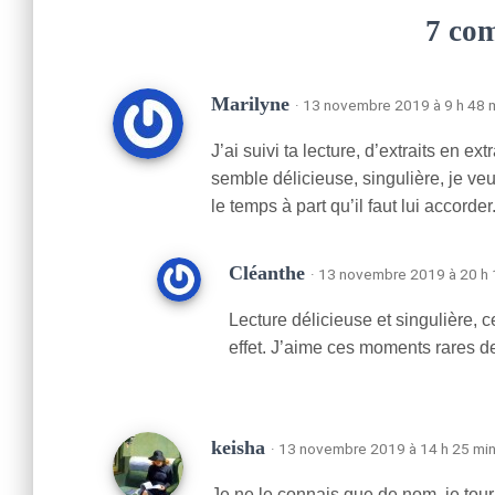
7 co
Marilyne
· 13 novembre 2019 à 9 h 48 
J’ai suivi ta lecture, d’extraits en ex
semble délicieuse, singulière, je veu
le temps à part qu’il faut lui accorder
Cléanthe
· 13 novembre 2019 à 20 h 
Lecture délicieuse et singulière, 
effet. J’aime ces moments rares de
keisha
· 13 novembre 2019 à 14 h 25 mi
Je ne le connais que de nom, je tourn