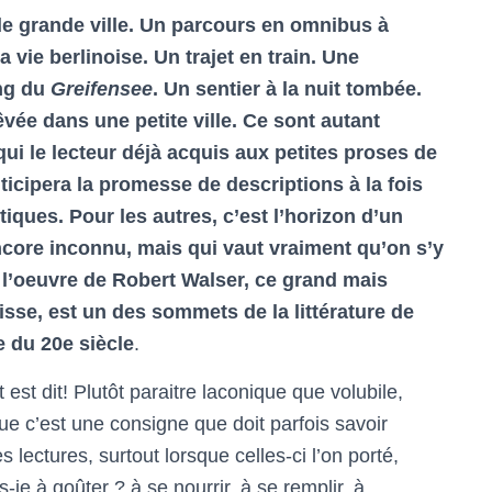
e grande ville. Un parcours en omnibus à
a vie berlinoise. Un trajet en train. Une
ng du
Greifensee
. Un sentier à la nuit tombée.
êvée dans une petite ville. Ce sont autant
ui le lecteur déjà acquis aux petites proses de
icipera la promesse de descriptions à la fois
iques. Pour les autres, c’est l’horizon d’un
ore inconnu, mais qui vaut vraiment qu’on s’y
t l’oeuvre de Robert Walser, ce grand mais
isse, est un des sommets de la littérature de
 du 20e siècle
.
 est dit! Plutôt paraitre laconique que volubile,
ue c’est une consigne que doit parfois savoir
 lectures, surtout lorsque celles-ci l’on porté,
e à goûter ? à se nourrir, à se remplir, à