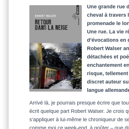
Une grande rue d
cheval à travers l
promenade le lo
Une rue. La vie r
d’évocations en q
Robert Walser ant
détachées et poét
enchantement enc
risque, tellemen
discret auteur su
langue allemande
Arrivé là, je pourrais presque écrire que tout
écrit quelque part Robert Walser. Je crois q
s’appliquer à lui-même le chroniqueur de ses
comme moi ce week-end, à goûter – que dis-j