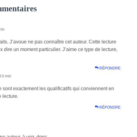
mmentaires
min
traits. J’avoue ne pas connaître cet auteur. Cette lecture
x dire un moment particulier. J’aime ce type de lecture,
.
RÉPONDRE
10 min
ce sont exactement les qualificatifs qui conviennent en
 lecture.
RÉPONDRE
n
e autour, à voir, donc.