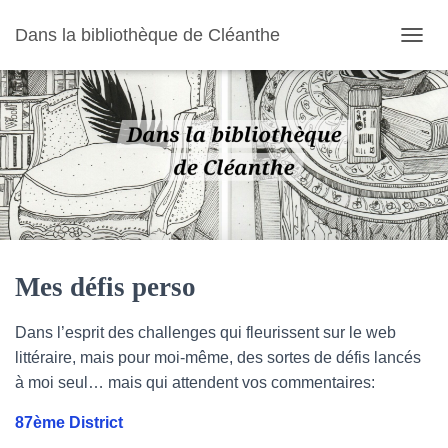
Dans la bibliothèque de Cléanthe
O
U
V
R
I
R
/
F
E
R
M
E
R
Mes défis perso
L
A
Dans l’esprit des challenges qui fleurissent sur le web
N
A
littéraire, mais pour moi-même, des sortes de défis lancés
V
à moi seul… mais qui attendent vos commentaires:
I
G
87ème District
A