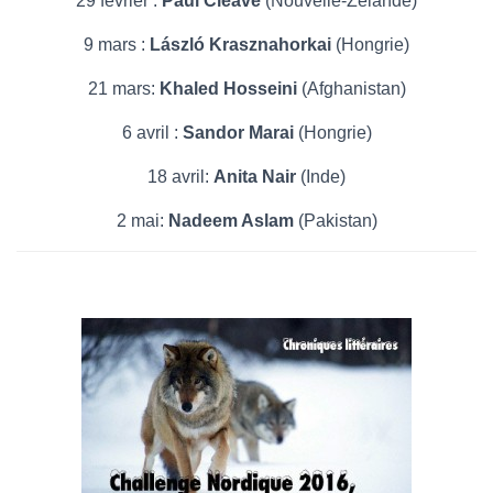
29 février :
Paul Cleave
(Nouvelle-Zélande)
9 mars :
László Krasznahorkai
(Hongrie)
21 mars:
Khaled Hosseini
(Afghanistan)
6 avril :
Sandor Marai
(Hongrie)
18 avril:
Anita Nair
(Inde)
2 mai:
Nadeem Aslam
(Pakistan)