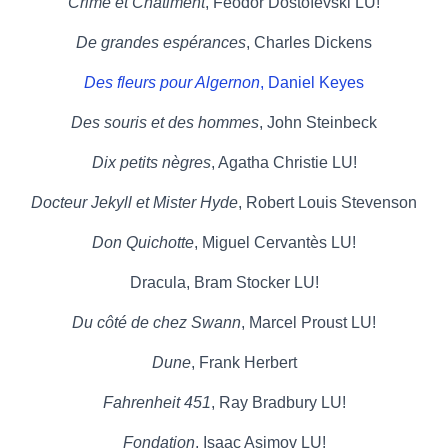
Crime et Châtiment
, Féodor Dostoïevski LU!
De grandes espérances
, Charles Dickens
Des fleurs pour Algernon
, Daniel Keyes
Des souris et des hommes
, John Steinbeck
Dix petits nègres
, Agatha Christie LU!
Docteur Jekyll et Mister Hyde
, Robert Louis Stevenson
Don Quichotte
, Miguel Cervantès LU!
Dracula, Bram Stocker LU!
Du côté de chez Swann
, Marcel Proust LU!
Dune
, Frank Herbert
Fahrenheit 451
, Ray Bradbury LU!
Fondation
, Isaac Asimov LU!