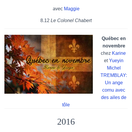
T
I
avec
Maggie
O
N
8.12
Le Colonel Chabert
Québec en
novembre
chez
Karine
et
Yueyin
Michel
TREMBLAY:
Un ange
cornu avec
des ailes de
tôle
2016