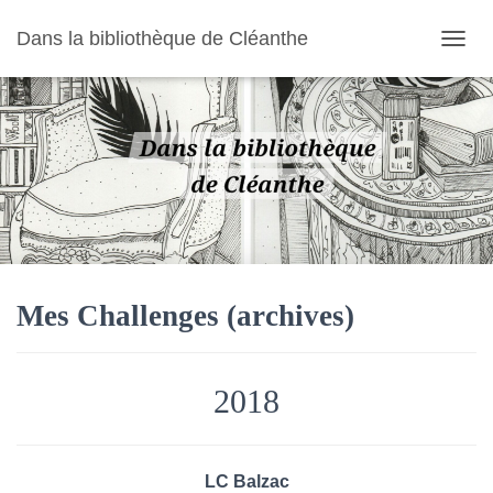
Dans la bibliothèque de Cléanthe
O
U
V
R
I
R
/
F
E
R
M
E
R
Mes Challenges (archives)
L
A
N
A
2018
V
I
G
A
LC Balzac