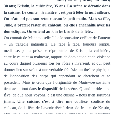
T
I
30 ans; Kristin, la cuisinière, 35 ans. La scène se déroule dans
O
la cuisine. Le comte – le maître -, est parti fêter la nuit ailleurs.
N
On n’attend pas son retour avant le petit matin. Mais sa fille,
Julie, a préféré rester au château, où elle s’encanaille avec les
domestiques. On entend au loin les bruits de la fête…
On connaît de Mademoiselle Julie le sous-titre célèbre de l’auteur
– un tragédie naturaliste. Le face à face, toujours rompu,
médiatisé, par la présence réprobatrice de Kristin, la cuisinière,
entre le valet et sa maîtresse, rapport de domination et de violence
au cours duquel plusieurs fois les rôles s’inversent, et qui peut
donner lieu sur scène à une véritable frénésie, un théâtre physique
de l’opposition des corps qui cependant se cherchent et se
possèdent. Mais je crois que l’originalité de
Mademoiselle Julie
tient avant tout dans
le dispositif de la scène
. Quand le rideau se
lève, ce que nous voyons, c’est une cuisine – nous n’en sortirons
jamais.
Une cuisine, c’est à dire une coulisse
: coulisse du
château, de la fête, de l’avenir rêvé à deux de Jean et de Kristin,