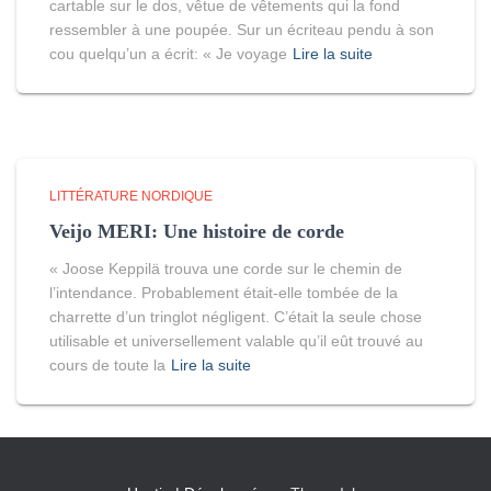
cartable sur le dos, vêtue de vêtements qui la fond
ressembler à une poupée. Sur un écriteau pendu à son
cou quelqu’un a écrit: « Je voyage
Lire la suite
LITTÉRATURE NORDIQUE
Veijo MERI: Une histoire de corde
« Joose Keppilä trouva une corde sur le chemin de
l’intendance. Probablement était-elle tombée de la
charrette d’un tringlot négligent. C’était la seule chose
utilisable et universellement valable qu’il eût trouvé au
cours de toute la
Lire la suite