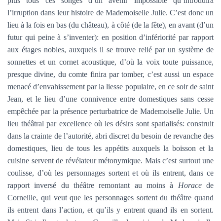
plus tous ces songes d’un avenir impossible qu’introduira
l’irruption dans leur histoire de Mademoiselle Julie. C’est donc un
lieu à la fois en bas (du château), à côté (de la fête), en avant (d’un
futur qui peine à s’inventer): en position d’infériorité par rapport
aux étages nobles, auxquels il se trouve relié par un système de
sonnettes et un cornet acoustique, d’où la voix toute puissance,
presque divine, du comte finira par tomber, c’est aussi un espace
menacé d’envahissement par la liesse populaire, en ce soir de saint
Jean, et le lieu d’une connivence entre domestiques sans cesse
empêchée par la présence perturbatrice de Mademoiselle Julie. Un
lieu théâtral par excellence où les désirs sont spatialisés: construit
dans la crainte de l’autorité, abri discret du besoin de revanche des
domestiques, lieu de tous les appétits auxquels la boisson et la
cuisine servent de révélateur métonymique. Mais c’est surtout une
coulisse, d’où les personnages sortent et où ils entrent, dans ce
rapport inversé du théâtre remontant au moins à
Horace
de
Corneille, qui veut que les personnages sortent du théâtre quand
ils entrent dans l’action, et qu’ils y entrent quand ils en sortent.