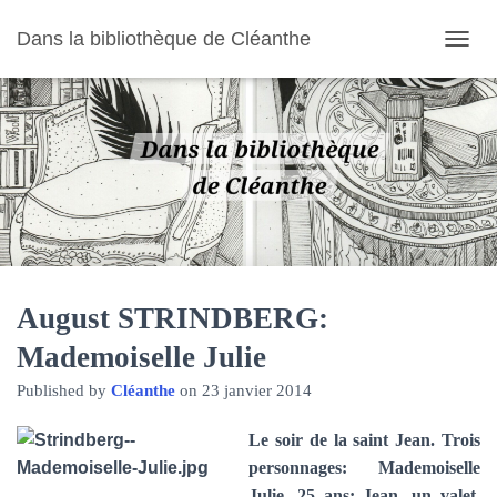
Dans la bibliothèque de Cléanthe
O
U
V
R
I
R
/
F
E
R
M
E
R
August STRINDBERG:
L
Mademoiselle Julie
A
N
Published by
Cléanthe
on
23 janvier 2014
A
V
I
Le soir de la saint Jean. Trois
G
personnages: Mademoiselle
A
Julie, 25 ans; Jean, un valet,