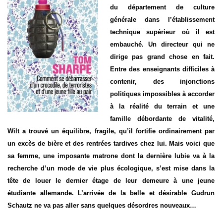
T
du département de culture
I
générale dans l’établissement
O
N
technique supérieur où il est
embauché. Un directeur qui ne
dirige pas grand chose en fait.
Entre des enseignants difficiles à
contenir, des injonctions
politiques impossibles à accorder
à la réalité du terrain et une
famille débordante de vitalité,
Wilt a trouvé un équilibre, fragile, qu’il fortifie ordinairement par
un excès de bière et des rentrées tardives chez lui. Mais voici que
sa femme, une imposante matrone dont la dernière lubie va à la
recherche d’un mode de vie plus écologique, s’est mise dans la
tête de louer le dernier étage de leur demeure à une jeune
étudiante allemande. L’arrivée de la belle et désirable Gudrun
Schautz ne va pas aller sans quelques désordres nouveaux…