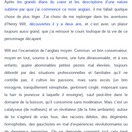
Après
les grands élans du coeur et les descriptions d’une nature
sublime par quoi j’ai commencé ce mois anglais,
il me fallait quelque
chose de plus léger. J’ai choisi de me replonger dans les aventures
d’Henry Wilt,
découvertes il y a deux ans
, et c’est avec un plaisir
toujours aussi grand, que j’ai retrouvé le cours loufoque de la vie de ce
personnage décapant.
Wilt est l’incarnation de l’anglais moyen. Commun, un brin conservateur,
moyen en tout, soumis à sa femme, une furie déraisonnable, et à ses
enfants, quatre abominables petites pestes mal élevées, toujours
débordé par des situations professionnelles et familiales qu’il ne
contrôle pas, il cultive les passions, mais sans excès (un brin
misogyne, tranquillement xénophobe, gentiment cinglé, méprisant sans
la haïr la jeunesse à laquelle il enseigne), sauf peut-être dans le
domaine de la boisson, qu’il consomme sans modération. Mais c’est un
catalyseur (de malheurs) et un révélateur (de la folie ambiante): autour
de lui s’agitent de vrais fous, des racistes débiles, des dégénérés
homophobes, des gauchistes en mal d’expériences révolutionnaires ou
de dangereux terroristes. On se demande comment tout cela tient