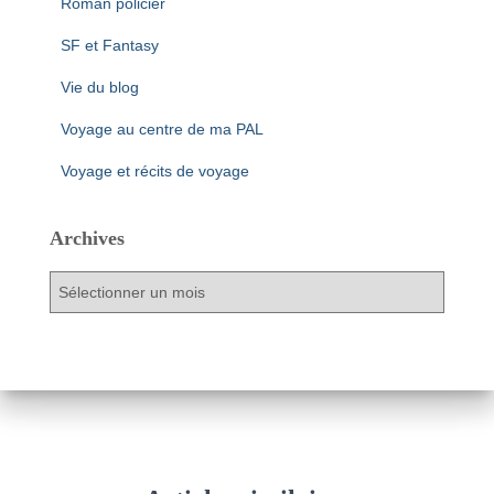
Roman policier
SF et Fantasy
Vie du blog
Voyage au centre de ma PAL
Voyage et récits de voyage
Archives
A
r
c
h
i
v
e
s