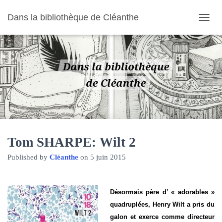
Dans la bibliothèque de Cléanthe
O
U
V
R
I
R
/
F
E
R
M
E
R
Tom SHARPE: Wilt 2
L
Published by
Cléanthe
on
5 juin 2015
A
N
A
V
Désormais père d’ « adorables »
I
G
quadruplées, Henry Wilt a pris du
A
galon et exerce comme directeur