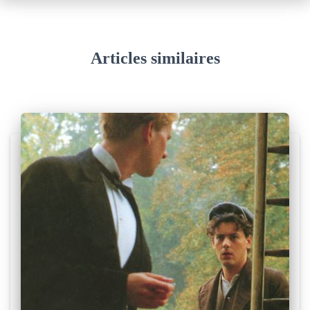
e
s
Articles similaires