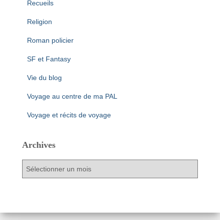
Recueils
Religion
Roman policier
SF et Fantasy
Vie du blog
Voyage au centre de ma PAL
Voyage et récits de voyage
Archives
A
r
c
h
i
v