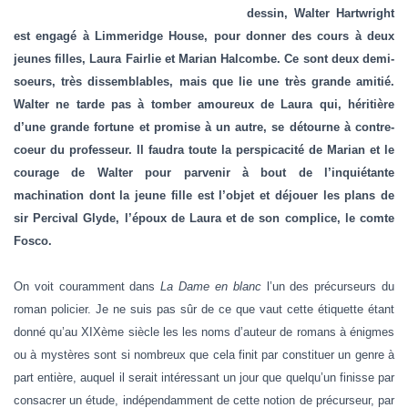
T
dessin, Walter Hartwright
I
est engagé à Limmeridge House, pour donner des cours à deux
O
N
jeunes filles, Laura Fairlie et Marian Halcombe. Ce sont deux demi-
soeurs, très dissemblables, mais que lie une très grande amitié.
Walter ne tarde pas à tomber amoureux de Laura qui, héritière
d’une grande fortune et promise à un autre, se détourne à contre-
coeur du professeur. Il faudra toute la perspicacité de Marian et le
courage de Walter pour parvenir à bout de l’inquiétante
machination dont la jeune fille est l’objet et déjouer les plans de
sir Percival Glyde, l’époux de Laura et de son complice, le comte
Fosco.
On voit couramment dans
La Dame en blanc
l’un des précurseurs du
roman policier. Je ne suis pas sûr de ce que vaut cette étiquette étant
donné qu’au XIXème siècle les les noms d’auteur de romans à énigmes
ou à mystères sont si nombreux que cela finit par constituer un genre à
part entière, auquel il serait intéressant un jour que quelqu’un finisse par
consacrer un étude, indépendamment de cette notion de précurseur, par