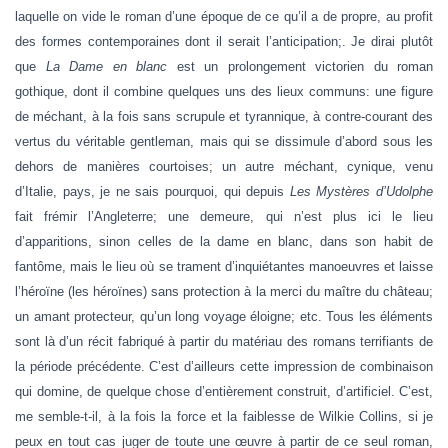
laquelle on vide le roman d’une époque de ce qu’il a de propre, au profit
des formes contemporaines dont il serait l’anticipation;. Je dirai plutôt
que
La Dame en blanc
est un prolongement victorien du roman
gothique, dont il combine quelques uns des lieux communs: une figure
de méchant, à la fois sans scrupule et tyrannique, à contre-courant des
vertus du véritable gentleman, mais qui se dissimule d’abord sous les
dehors de manières courtoises; un autre méchant, cynique, venu
d’Italie, pays, je ne sais pourquoi, qui depuis
Les Mystères d’Udolphe
fait frémir l’Angleterre; une demeure, qui n’est plus ici le lieu
d’apparitions, sinon celles de la dame en blanc, dans son habit de
fantôme, mais le lieu où se trament d’inquiétantes manoeuvres et laisse
l’héroïne (les héroïnes) sans protection à la merci du maître du château;
un amant protecteur, qu’un long voyage éloigne; etc. Tous les éléments
sont là d’un récit fabriqué à partir du matériau des romans terrifiants de
la période précédente. C’est d’ailleurs cette impression de combinaison
qui domine, de quelque chose d’entièrement construit, d’artificiel. C’est,
me semble-t-il, à la fois la force et la faiblesse de Wilkie Collins, si je
peux en tout cas juger de toute une œuvre à partir de ce seul roman,