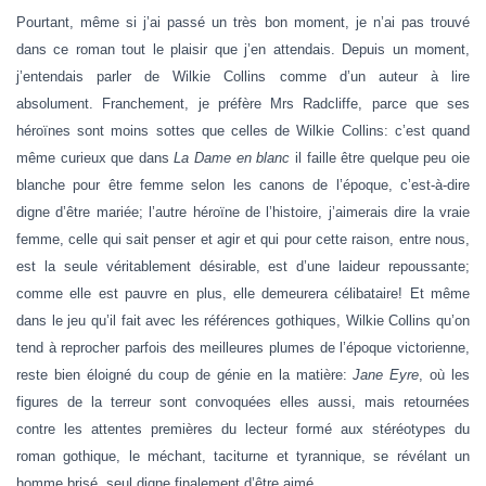
Pourtant, même si j’ai passé un très bon moment, je n’ai pas trouvé
dans ce roman tout le plaisir que j’en attendais. Depuis un moment,
j’entendais parler de Wilkie Collins comme d’un auteur à lire
absolument. Franchement, je préfère Mrs Radcliffe, parce que ses
héroïnes sont moins sottes que celles de Wilkie Collins: c’est quand
même curieux que dans
La Dame en blanc
il faille être quelque peu oie
blanche pour être femme selon les canons de l’époque, c’est-à-dire
digne d’être mariée; l’autre héroïne de l’histoire, j’aimerais dire la vraie
femme, celle qui sait penser et agir et qui pour cette raison, entre nous,
est la seule véritablement désirable, est d’une laideur repoussante;
comme elle est pauvre en plus, elle demeurera célibataire! Et même
dans le jeu qu’il fait avec les références gothiques, Wilkie Collins qu’on
tend à reprocher parfois des meilleures plumes de l’époque victorienne,
reste bien éloigné du coup de génie en la matière:
Jane
Eyre
, où les
figures de la terreur sont convoquées elles aussi, mais retournées
contre les attentes premières du lecteur formé aux stéréotypes du
roman gothique, le méchant, taciturne et tyrannique, se révélant un
homme brisé, seul digne finalement d’être aimé.