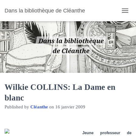
Dans la bibliothèque de Cléanthe
O
U
V
R
I
R
/
F
E
R
M
E
R
Wilkie COLLINS: La Dame en
L
blanc
A
N
Published by
Cléanthe
on
16 janvier 2009
A
V
I
G
A
Jeune professeur de