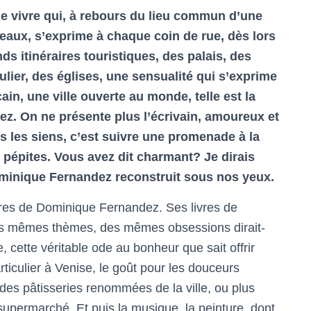
de vivre qui, à rebours du lieu commun d’une
 eaux, s’exprime à chaque coin de rue, dès lors
s itinéraires touristiques, des palais, des
gulier, des églises, une sensualité qui s’exprime
in, une ville ouverte au monde, telle est la
z. On ne présente plus l’écrivain, amoureux et
ans les siens, c’est suivre une promenade à la
le pépites. Vous avez dit charmant? Je dirais
Dominique Fernandez reconstruit sous nos yeux.
ivres de Dominique Fernandez. Ses livres de
 des mêmes thèmes, des mêmes obsessions dirait-
, cette véritable ode au bonheur que sait offrir
articulier à Venise, le goût pour les douceurs
es pâtisseries renommées de la ville, ou plus
upermarché. Et puis la musique, la peinture, dont