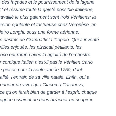
t des façades et le pourrissement de la lagune,
ent et résume toute la gaieté possible italienne,
ravaillé le plus gaiement sont trois Vénitiens: la
n version opulente et fastueuse chez Véronèse, en
ietro Longhi, sous une forme aérienne,
s pastels de Giambattista Tiepolo. Qui a inventé
illes enjoués, les pizzicati pétillants, les
uoco ont rompu avec la rigidité de l’orchestre
 comique italien n’est-il pas le Vénitien Carlo
e pièces pour la seule année 1750, dont
lité, l’entrain de sa ville natale. Enfin, qui a
e bonheur de vivre que Giacomo Casanova,
ce qu’on ferait bien de garder à l’esprit, chaque
rognée essaient de nous arracher un soupir »