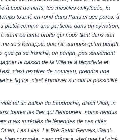
née à bout de nerfs, les muscles ankylosés, la
ngtemps tourné en rond dans Paris et ses parcs, à
u plutôt comme une particule dans un cyclotron,
 sortir de cette orbite qui nous tient dans son
 je me suis échappé, que j’ai compris qu’un périph
is que ça se franchit, un périph, pas seulement
ner le bassin de la Villette à bicyclette et
’est, c’est respirer de nouveau, prendre une
eine figure, c’est éprouver surtout la possibilité
 vidé tel un ballon de baudruche, disait Vlad, la
 dans toutes les îles qui l’entourent, noms rendus
ivers mais auréolés de légendes de ces cités
-Ouen, Les Lilas, Le Pré-Saint-Gervais, Saint-
 la bien nommée, c’est grâce à Vlad que j’ai pigé