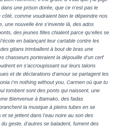
ns une prison dorée, que ce n’est pas le
 côté, comme voudraient bien le dépeindre nos
ire, une nouvelle ère s’invente là, des ados
nts, des jeunes filles chialent parce qu’elles se
 l’école en balançant leur cartable contre les
 des gitans trimballent à bout de bras une
chasseurs porteraient la dépouille d’un cerf
oudrent en s’accroupissant sur leurs talons
iques et de déclarations d’amour se partagent les
onia I’m nothing without you, Carmen où que tu
 qui tombent sont des ponts qui naissent,
une
lame
Bienvenue à Bamako
, des fadas
branchent la musique à pleins tubes en se
s et se jettent dans l’eau noire au son des
r du geste, d’autres se baladent, fument des