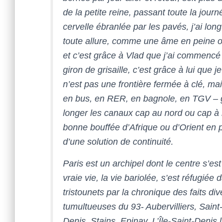
de la petite reine, passant toute la jour
cervelle ébranlée par les pavés, j’ai lo
toute allure, comme une âme en peine o
et c’est grâce à Vlad que j’ai commencé à
giron de grisaille, c’est grâce à lui que
n’est pas une frontière fermée à clé, ma
en bus, en RER, en bagnole, en TGV – gag
longer les canaux cap au nord ou cap à l
bonne bouffée d’Afrique ou d’Orient en pl
d’une solution de continuité.
Paris est un archipel dont le centre s’est
vraie vie, la vie bariolée, s’est réfugiée
tristounets par la chronique des faits d
tumultueuses du 93- Aubervilliers, Saint
Denis, Stains, Epinay, L’Île-Saint-Denis