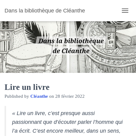
Dans la bibliothèque de Cléanthe
O
U
V
R
I
R
/
F
E
R
M
E
R
Lire un livre
L
Published by
Cléanthe
on
28 février 2022
A
N
A
« Lire un livre, c’est presque aussi
V
I
passionnant que d’écouter parler l’homme qui
G
l’a écrit. C’est encore meilleur, dans un sens,
A