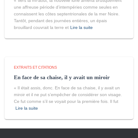
« Vers la mi-août, la nouvelle lune amena brusquement
une affreuse période d’intempéries comme seules en
connaissent les côtes septentrionales de la mer Noire.
Tantôt, pendant des journées entières, un épais
brouillard couvrait la terre et
Lire la suite
EXTRAITS ET CITATIONS
En face de sa chaise, il y avait un miroir
« Il était assis, donc. En face de sa chaise, il y avait un
miroir et il ne put s’empêcher de considérer son visage.
Ce fut comme s’il se voyait pour la première fois. Il fut
Lire la suite