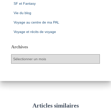
SF et Fantasy
Vie du blog
Voyage au centre de ma PAL
Voyage et récits de voyage
Archives
A
r
c
h
i
v
e
s
Articles similaires