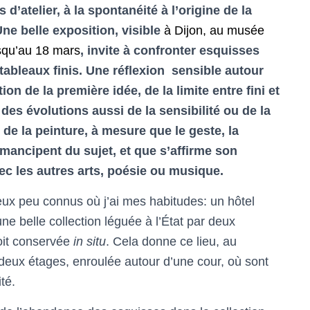
 d’atelier, à la spontanéité à l’origine de la
Une belle exposition, visible
à Dijon, au musée
squ’au 18 mars
, invite à confronter esquisses
 tableaux finis. Une réflexion sensible autour
ion de la première idée, de la limite entre fini et
, des évolutions aussi de la sensibilité ou de la
é de la peinture, à mesure que le geste, la
mancipent du sujet, et que s’affirme son
ec les autres arts, poésie ou musique.
ux peu connus où j’ai mes habitudes: un hôtel
une belle collection léguée à l’État par deux
soit conservée
in situ
. Cela donne ce lieu, au
 deux étages, enroulée autour d’une cour, où sont
té.