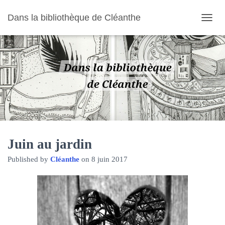
Dans la bibliothèque de Cléanthe
O
U
V
R
I
R
/
F
E
R
M
E
R
Juin au jardin
L
Published by
Cléanthe
on
8 juin 2017
A
N
A
V
I
G
A