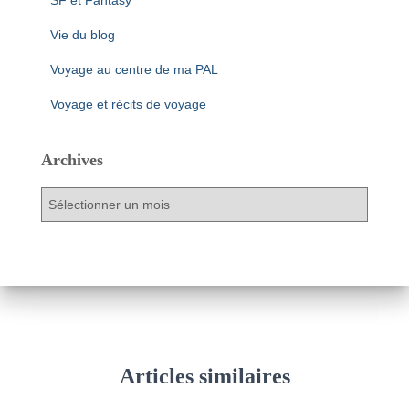
SF et Fantasy
Vie du blog
Voyage au centre de ma PAL
Voyage et récits de voyage
Archives
A
r
c
h
i
v
e
s
Articles similaires