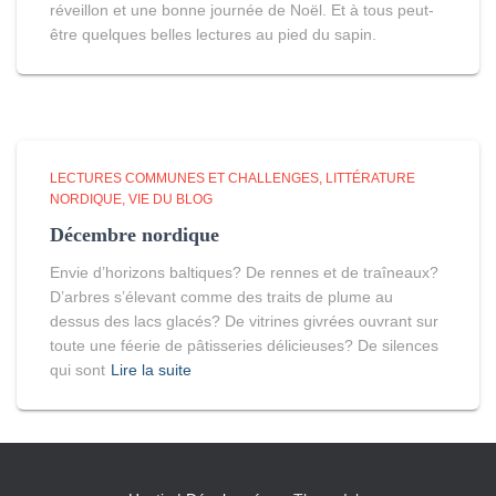
réveillon et une bonne journée de Noël. Et à tous peut-
être quelques belles lectures au pied du sapin.
LECTURES COMMUNES ET CHALLENGES
LITTÉRATURE
NORDIQUE
VIE DU BLOG
Décembre nordique
Envie d’horizons baltiques? De rennes et de traîneaux?
D’arbres s’élevant comme des traits de plume au
dessus des lacs glacés? De vitrines givrées ouvrant sur
toute une féerie de pâtisseries délicieuses? De silences
qui sont
Lire la suite