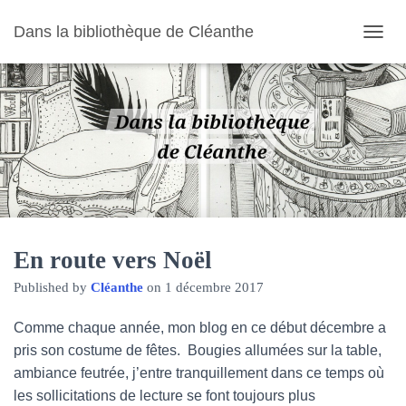
Dans la bibliothèque de Cléanthe
O
U
V
R
I
R
/
F
E
R
M
E
R
En route vers Noël
L
Published by
Cléanthe
on
1 décembre 2017
A
N
A
Comme chaque année, mon blog en ce début décembre a
V
pris son costume de fêtes. Bougies allumées sur la table,
I
ambiance feutrée, j’entre tranquillement dans ce temps où
G
A
les sollicitations de lecture se font toujours plus