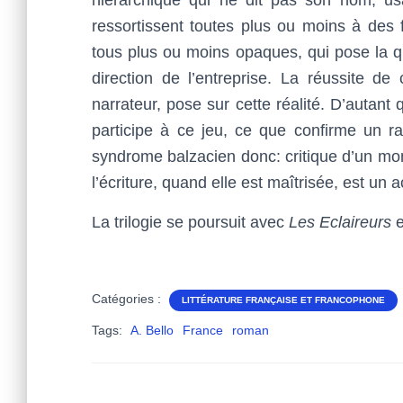
hiérarchique qui ne dit pas son nom, u
ressortissent toutes plus ou moins à des f
tous plus ou moins opaques, qui pose la q
direction de l’entreprise. La réussite de
narrateur, pose sur cette réalité. D’autant
participe à ce jeu, ce que confirme un r
syndrome balzacien donc: critique d’un mon
l’écriture, quand elle est maîtrisée, est un
La trilogie se poursuit avec
Les Eclaireurs
e
Catégories :
LITTÉRATURE FRANÇAISE ET FRANCOPHONE
Tags:
A. Bello
France
roman