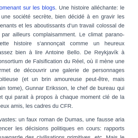
omenant sur les blogs
. Une histoire alléchante: le
ne société secrète, bien décidé à en gravir les
nants et les aboutissants d’un travail colossal de
ivre par ailleurs complaisamment. Le climat parano-
cette histoire s’annonçait comme un heureux
assez bien à lire Antoine Bello. De Reykjavík à
onsortium de Falsification du Réel, où il mène une
 permet de découvrir une galerie de personnages
bitieuse (et un brin amoureuse peut-être, mais
in tome), Gunnar Eriksson, le chef de bureau qui
et qui parait à propos à chaque moment clé de la
 deux amis, les cadres du CFR.
vastes: un faux roman de Dumas, une fausse aria
encer les décisions politiques en cours: rapports
uvegarde des civilisations primitives, etc. Mais le