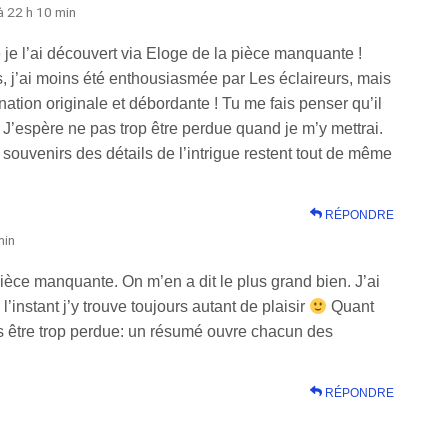
à 22 h 10 min
e je l’ai découvert via Eloge de la pièce manquante !
rs, j’ai moins été enthousiasmée par Les éclaireurs, mais
ation originale et débordante ! Tu me fais penser qu’il
! J’espère ne pas trop être perdue quand je m’y mettrai.
ouvenirs des détails de l’intrigue restent tout de même
RÉPONDRE
min
pièce manquante. On m’en a dit le plus grand bien. J’ai
instant j’y trouve toujours autant de plaisir
Quant
s être trop perdue: un résumé ouvre chacun des
RÉPONDRE