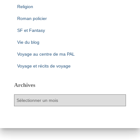
Religion
Roman policier
SF et Fantasy
Vie du blog
Voyage au centre de ma PAL
Voyage et récits de voyage
Archives
A
r
c
h
i
v
e