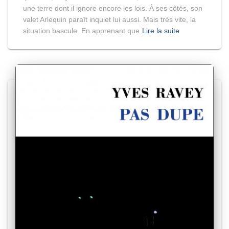
une terre dont il ignore encore les lois. À ses côtés, son
valet Arlequin paraît inquiet lui aussi. Mais très vite, la
situation bascule. En apprenant que
Lire la suite