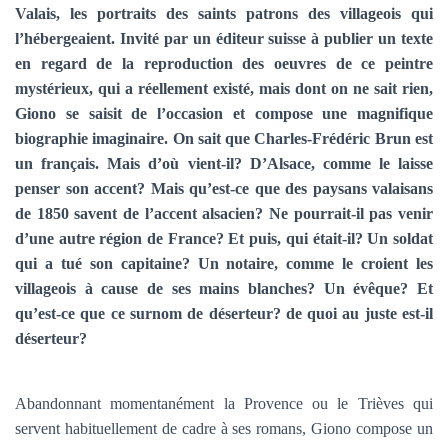
T
Valais, les portraits des saints patrons des villageois qui
I
l’hébergeaient. Invité par un éditeur suisse à publier un texte
O
N
en regard de la reproduction des oeuvres de ce peintre
mystérieux, qui a réellement existé, mais dont on ne sait rien,
Giono se saisit de l’occasion et compose une magnifique
biographie imaginaire. On sait que Charles-Frédéric Brun est
un français. Mais d’où vient-il? D’Alsace, comme le laisse
penser son accent? Mais qu’est-ce que des paysans valaisans
de 1850 savent de l’accent alsacien? Ne pourrait-il pas venir
d’une autre région de France? Et puis, qui était-il? Un soldat
qui a tué son capitaine? Un notaire, comme le croient les
villageois à cause de ses mains blanches? Un évêque? Et
qu’est-ce que ce surnom de déserteur? de quoi au juste est-il
déserteur?
Abandonnant momentanément la Provence ou le Trièves qui
servent habituellement de cadre à ses romans, Giono compose un