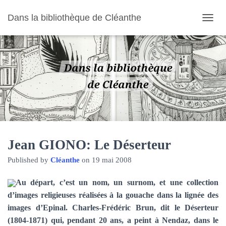
Dans la bibliothèque de Cléanthe
O
U
V
R
I
R
/
F
E
R
M
E
R
Jean GIONO: Le Déserteur
L
Published by
Cléanthe
on
19 mai 2008
A
N
A
Au départ, c’est un nom, un surnom, et une collection
V
d’images religieuses réalisées à la gouache dans la lignée des
I
images d’Epinal. Charles-Frédéric Brun, dit le Déserteur
G
A
(1804-1871) qui, pendant 20 ans, a peint à Nendaz, dans le