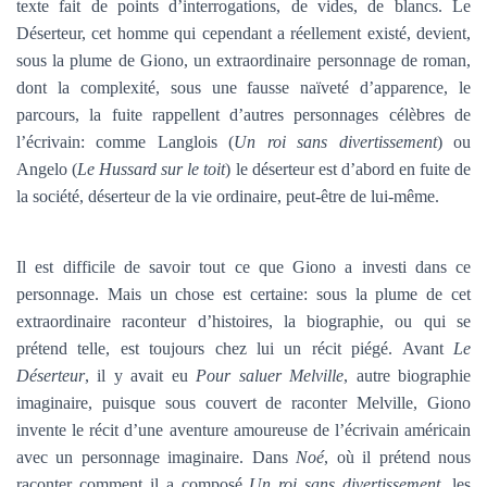
texte fait de points d’interrogations, de vides, de blancs. Le
Déserteur, cet homme qui cependant a réellement existé, devient,
sous la plume de Giono, un extraordinaire personnage de roman,
dont la complexité, sous une fausse naïveté d’apparence, le
parcours, la fuite rappellent d’autres personnages célèbres de
l’écrivain: comme Langlois (
Un roi sans divertissement
) ou
Angelo (
Le Hussard sur le toit
) le déserteur est d’abord en fuite de
la société, déserteur de la vie ordinaire, peut-être de lui-même.
Il est difficile de savoir tout ce que Giono a investi dans ce
personnage. Mais un chose est certaine: sous la plume de cet
extraordinaire raconteur d’histoires, la biographie, ou qui se
prétend telle, est toujours chez lui un récit piégé. Avant
Le
Déserteur
, il y avait eu
Pour saluer Melville
, autre biographie
imaginaire, puisque sous couvert de raconter Melville, Giono
invente le récit d’une aventure amoureuse de l’écrivain américain
avec un personnage imaginaire. Dans
Noé
, où il prétend nous
raconter comment il a composé
Un roi sans divertissement
, les