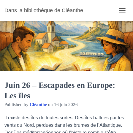
Dans la bibliothèque de Cléanthe
O
U
V
R
I
R
/
F
E
R
M
E
R
Juin 26 – Escapades en Europe:
L
Les îles
A
N
Published by
Cléanthe
on
16 juin 2026
A
V
I
Il existe des îles de toutes sortes. Des îles battues par les
G
vents du Nord, perdues dans les brumes de l’Atlantique.
A
Des îles méditerranéennes où l’histoire semble s’être