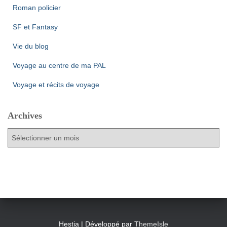
Roman policier
SF et Fantasy
Vie du blog
Voyage au centre de ma PAL
Voyage et récits de voyage
Archives
A
r
c
h
i
v
e
s
Hestia | Développé par
ThemeIsle