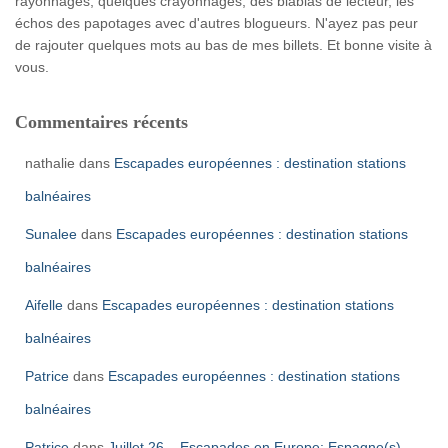
rayonnages, quelques crayonnages, des blablas de lecteur, les
échos des papotages avec d'autres blogueurs. N'ayez pas peur
de rajouter quelques mots au bas de mes billets. Et bonne visite à
vous.
Commentaires récents
nathalie
dans
Escapades européennes : destination stations
balnéaires
Sunalee
dans
Escapades européennes : destination stations
balnéaires
Aifelle
dans
Escapades européennes : destination stations
balnéaires
Patrice
dans
Escapades européennes : destination stations
balnéaires
Patrice
dans
Juillet 26 – Escapades en Europe: Espagne(s)