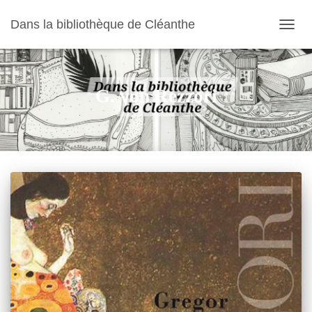
Dans la bibliothèque de Cléanthe
OUVR
LA
NAVIG
G. von Rezzori