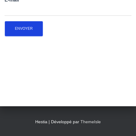
T
I
O
N
Hestia | Développé par
ThemeIsle