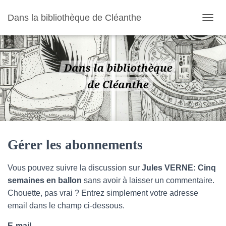
Dans la bibliothèque de Cléanthe
O
U
V
R
I
R
/
F
E
R
M
E
R
Gérer les abonnements
L
A
Vous pouvez suivre la discussion sur
Jules VERNE: Cinq
N
A
semaines en ballon
sans avoir à laisser un commentaire.
V
Chouette, pas vrai ? Entrez simplement votre adresse
I
email dans le champ ci-dessous.
G
A
E-mail