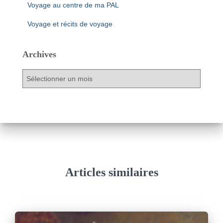
Voyage au centre de ma PAL
Voyage et récits de voyage
Archives
A
r
c
h
i
v
e
s
Articles similaires