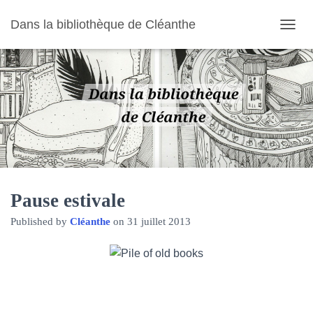
Dans la bibliothèque de Cléanthe
O
U
V
R
I
R
/
F
E
R
M
E
R
Pause estivale
L
Published by
Cléanthe
on
31 juillet 2013
A
N
A
V
I
G
A