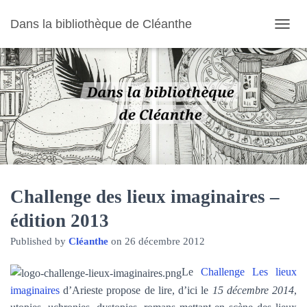
Dans la bibliothèque de Cléanthe
O
U
V
R
I
R
/
F
E
R
M
E
R
Challenge des lieux imaginaires –
L
édition 2013
A
N
Published by
Cléanthe
on
26 décembre 2012
A
V
I
Le
Challenge Les lieux
G
imaginaires
d’Arieste propose de lire, d’ici le
15 décembre 2014
,
A