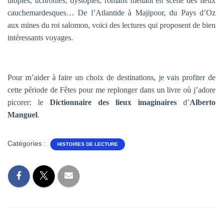
utopies, uchronies, dystopies, romans mettant en scène des lieux
T
I
cauchemardesques… De l’Atlantide à Majipoor, du Pays d’Oz
O
aux mines du roi salomon, voici des lectures qui proposent de bien
N
intéressants voyages.
Pour m’aider à faire un choix de destinations, je vais profiter de
cette période de Fêtes pour me replonger dans un livre où j’adore
picorer: le
Dictionnaire des lieux imaginaires
d’
Alberto
Manguel
.
Catégories :
HISTOIRES DE LECTURE