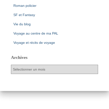
Roman policier
SF et Fantasy
Vie du blog
Voyage au centre de ma PAL
Voyage et récits de voyage
Archives
A
r
c
h
i
v
e
s