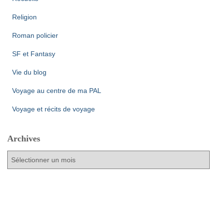
Religion
Roman policier
SF et Fantasy
Vie du blog
Voyage au centre de ma PAL
Voyage et récits de voyage
Archives
A
r
c
h
i
v