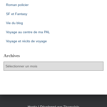
Roman policier
SF et Fantasy
Vie du blog
Voyage au centre de ma PAL
Voyage et récits de voyage
Archives
A
r
c
h
i
v
e
s
Hestia | Développé par
ThemeIsle