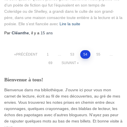
d’un poète de fiction qui fut l’équivalent en son temps de
Coleridge ou de Shelley, a grandi dans le culte de son grand-
père, dans une maison consacrée toute entière à la lecture et à la
poésie. Elle s’est fiancée avec
Lire la suite
Par
Cléanthe
, il y a
15 ans
Pagination
PRÉCÉDENT
1
…
53
54
55
…
69
SUIVANT
des
Bienvenue à tous!
publications
Bienvenue dans ma bibliothèque. J'ouvre ici pour vous mon
carnet de lecture, écrit au fil de mes découvertes, au gré de mes
envies. Vous trouverez les notes prises en chemin entre deux
rayonnages, quelques crayonnages, des blablas de lecteur, les
échos des papotages avec d'autres blogueurs. N'ayez pas peur
de rajouter quelques mots au bas de mes billets. Et bonne visite à