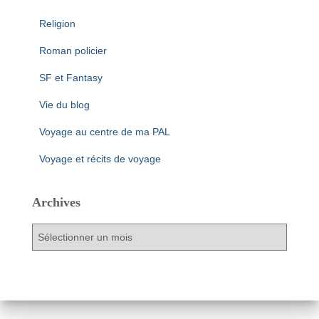
Religion
Roman policier
SF et Fantasy
Vie du blog
Voyage au centre de ma PAL
Voyage et récits de voyage
Archives
A
r
c
h
i
v