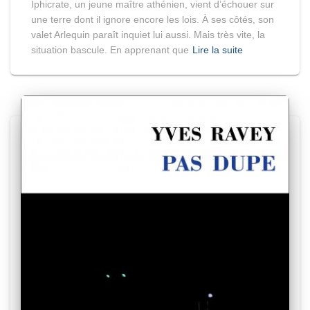
Iphicrate, un jeune maître athénien, vient d’échouer sur
une terre dont il ignore encore les lois. À ses côtés, son
valet Arlequin paraît inquiet lui aussi. Mais très vite, la
situation bascule. En apprenant que
Lire la suite