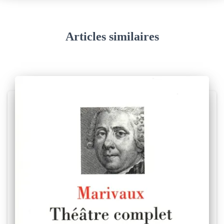
e
s
Articles similaires