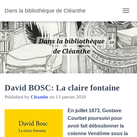
Dans la bibliothèque de Cléanthe
O
U
V
R
I
R
/
F
E
R
M
E
R
David BOSC: La claire fontaine
L
Published by
Cléanthe
on
13 janvier 2020
A
N
A
En juillet 1873, Gustave
V
Courbet poursuivi pour
I
avoir fait déboulonner la
G
A
colonne Vendôme sous la