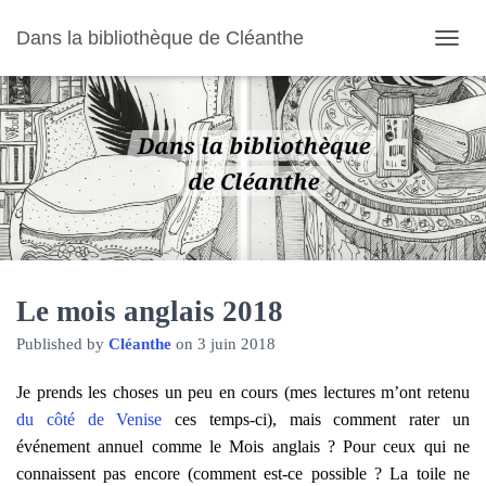
Dans la bibliothèque de Cléanthe
O
U
V
R
I
R
/
F
E
R
M
E
R
Le mois anglais 2018
L
Published by
Cléanthe
on
3 juin 2018
A
N
A
Je prends les choses un peu en cours (mes lectures m’ont retenu
V
du côté de Venise
ces temps-ci), mais comment rater
un
I
événement annuel comme le Mois anglais ? Pour ceux qui ne
G
A
connaissent pas encore (comment est-ce possible ? La toile ne