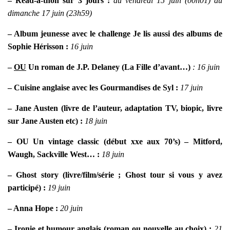
– Read-a-thon sur 3 jours :
du vendredi 15 juin (00h01) au
dimanche 17 juin (23h59)
– Album jeunesse avec le challenge Je lis aussi des albums de
Sophie Hérisson :
16 juin
–
OU
Un roman de J.P. Delaney (La Fille d’avant…)
: 16 juin
– Cuisine anglaise avec les Gourmandises de Syl :
17 juin
– Jane Austen (livre de l’auteur, adaptation TV, biopic, livre
sur Jane Austen etc) :
18 juin
– OU Un vintage classic (début xxe aux 70’s) – Mitford,
Waugh, Sackville West… :
18 juin
– Ghost story (livre/film/série ; Ghost tour si vous y avez
participé) :
19 juin
– Anna Hope :
20 juin
– Ironie et humour anglais (roman ou nouvelle au choix) :
21