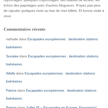
rayonnages, quelques crayonnages, des blablas de lecteur, les
échos des papotages avec d'autres blogueurs. N'ayez pas peur
de rajouter quelques mots au bas de mes billets. Et bonne visite à
vous.
Commentaires récents
nathalie
dans
Escapades européennes : destination stations
balnéaires
Sunalee
dans
Escapades européennes : destination stations
balnéaires
Aifelle
dans
Escapades européennes : destination stations
balnéaires
Patrice
dans
Escapades européennes : destination stations
balnéaires
Patrice
dans
Juillet 26 – Escapades en Europe: Espagne(s)