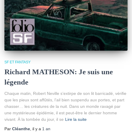
SF ET FANTASY
Richard MATHESON: Je suis une
légende
Chaque matin, Robert Neville s’extirpe de son lit barricadé, vérifie
que les pieux sont affûtés, l’ail bien suspendu aux portes, et part
chasser… les créatures de la nuit. Dans un monde ravagé par
une mystérieuse épidémie, il est peut-être le dernier homme
vivant. À la tombée du jour, il se
Lire la suite
Par
Cléanthe
, il y a
1 an