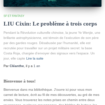
SF ET FANTASY
LIU Cixin: Le problème à trois corps
Pendant la Révolution culturelle chinoise, la jeune Ye Wenjie, une
brillante astrophysicienne, est témoin de l’exécution de son père
par des gardes rouges. Désabusée par l’humanité, elle est
recrutée pour travailler sur un projet militaire secret: la base
Costa Roja, chargée d’envoyer des signaux vers l’espace. Un
jour, elle capte
Lire la suite
Par
Cléanthe
, il y a
1 an
Bienvenue à tous!
Bienvenue dans ma bibliothèque. J'ouvre ici pour vous mon
carnet de lecture, écrit au fil de mes découvertes, au gré de mes
envies. Vous trouverez les notes prises en chemin entre deux