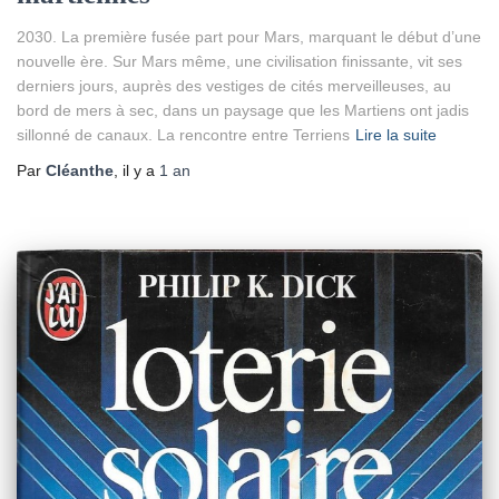
2030. La première fusée part pour Mars, marquant le début d’une
nouvelle ère. Sur Mars même, une civilisation finissante, vit ses
derniers jours, auprès des vestiges de cités merveilleuses, au
bord de mers à sec, dans un paysage que les Martiens ont jadis
sillonné de canaux. La rencontre entre Terriens
Lire la suite
Par
Cléanthe
, il y a
1 an