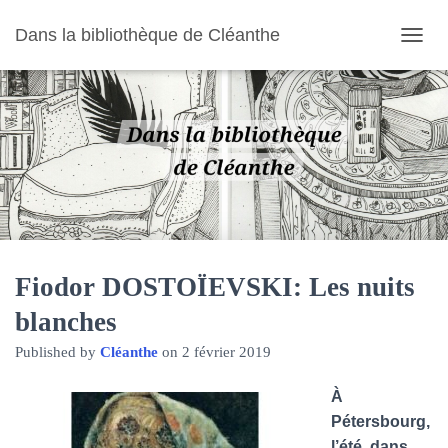
Dans la bibliothèque de Cléanthe
O
U
V
R
I
R
/
F
E
R
M
E
R
Fiodor DOSTOÏEVSKI: Les nuits
L
blanches
A
N
Published by
Cléanthe
on
2 février 2019
A
V
I
À
G
Pétersbourg,
A
l’été, dans