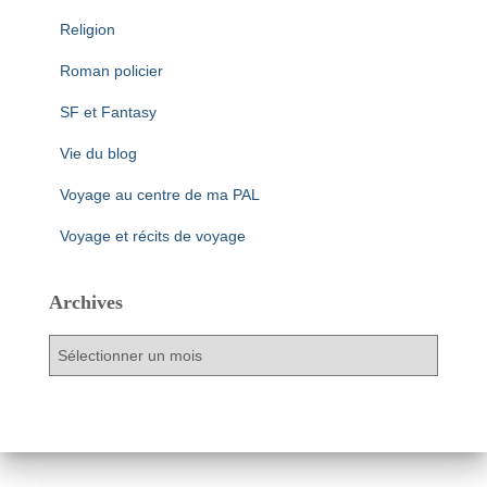
Religion
Roman policier
SF et Fantasy
Vie du blog
Voyage au centre de ma PAL
Voyage et récits de voyage
Archives
A
r
c
h
i
v