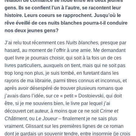
relation de confiance se noue entre les deux jeunes
gens. Ils se confient l’un à l’autre, se racontent leur
histoire. Leurs coeurs se rapprochent. Jusqu’où le
rêve éveillé de ces nuits blanches pourra-t-il conduire
nos deux jeunes gens?
J’ai relu tout récemment ces
Nuits blanches,
presque par
hasard, au moment de l’offrir à une amie. Me demandant
quel livre je pourrais choisir, qui soit à la fois un de ces
livres particuliers, auxquels on tient, mais qui ne soit pas
trop long non plus, je suis tombé, en furetant dans les
rayons de ma librairie, parmi titres connus et inconnus, et
après avoir désespéré de trouver plusieurs romans que
j’avais dans l’idée, sur ce « petit » Dostoievski, qui doit
être, si je me souviens bien, le livre par lequel j’ai
découvert cet auteur, à moins que ce ne soit
Crime et
Châtiment
, ou
Le Joueur –
finalement je ne sais plus
vraiment. Glissant sur les premières lignes de ce roman
dont je gardais un souvenir tendre, entre insomnie (je crois