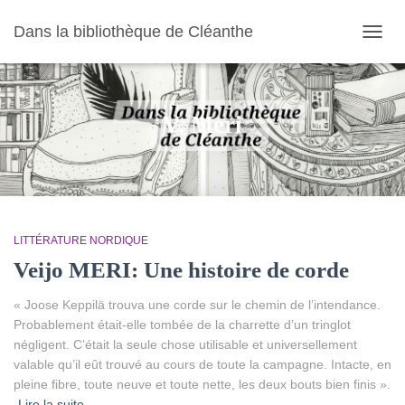
Dans la bibliothèque de Cléanthe
OUVR
LA
NAVIG
V. Meri
LITTÉRATURE NORDIQUE
Veijo MERI: Une histoire de corde
« Joose Keppilä trouva une corde sur le chemin de l’intendance.
Probablement était-elle tombée de la charrette d’un tringlot
négligent. C’était la seule chose utilisable et universellement
valable qu’il eût trouvé au cours de toute la campagne. Intacte, en
pleine fibre, toute neuve et toute nette, les deux bouts bien finis ».
Lire la suite