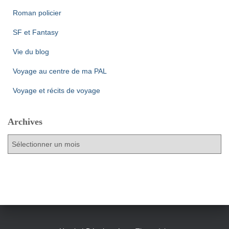
Roman policier
SF et Fantasy
Vie du blog
Voyage au centre de ma PAL
Voyage et récits de voyage
Archives
A
r
c
h
i
v
e
s