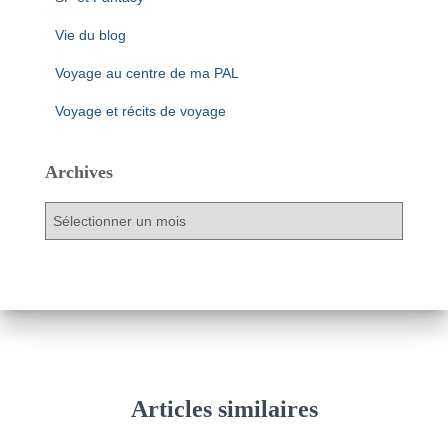
Vie du blog
Voyage au centre de ma PAL
Voyage et récits de voyage
Archives
A
r
c
h
i
v
e
s
Articles similaires