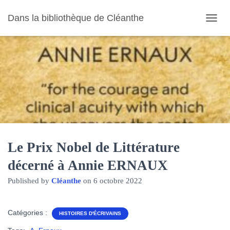
Dans la bibliothèque de Cléanthe
O
U
V
R
I
R
/
F
E
R
M
E
R
Le Prix Nobel de Littérature
L
décerné à Annie ERNAUX
A
N
Published by
Cléanthe
on
6 octobre 2022
A
V
I
G
Catégories :
HISTOIRES D'ÉCRIVAINS
A