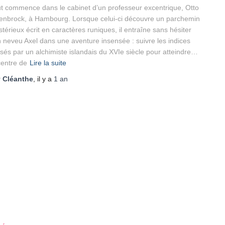
t commence dans le cabinet d’un professeur excentrique, Otto
enbrock, à Hambourg. Lorsque celui-ci découvre un parchemin
térieux écrit en caractères runiques, il entraîne sans hésiter
 neveu Axel dans une aventure insensée : suivre les indices
ssés par un alchimiste islandais du XVIe siècle pour atteindre…
centre de
Lire la suite
r
Cléanthe
, il y a
1 an