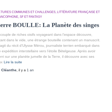
CTURES COMMUNES ET CHALLENGES
LITTÉRATURE FRANÇAISE ET
ANCOPHONE
SF ET FANTASY
ierre BOULLE: La Planète des singes
couple de riches oisifs voyageant dans l’espace découvre,
ttant dans le vide, une étrange bouteille contenant un manuscrit.
s’agit du récit d’Ulysse Mérou, journaliste terrien embarqué dans
 expédition interstellaire vers l’étoile Bételgeuse. Après avoir
erri sur une planète jumelle de la Terre, il découvre avec ses
ux
Lire la suite
r
Cléanthe
, il y a
1 an