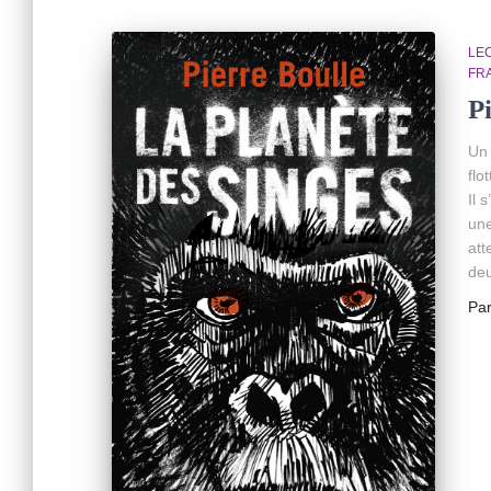
LE
FR
P
Un 
flo
Il 
une
att
de
Pa