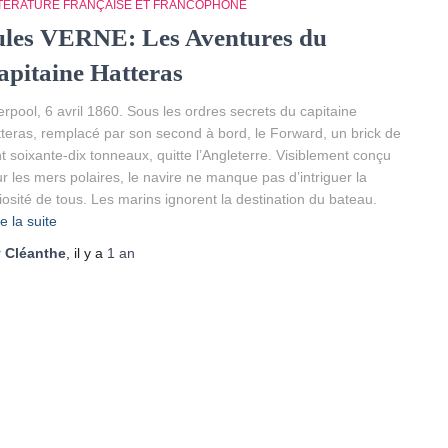
TTÉRATURE FRANÇAISE ET FRANCOPHONE
ules VERNE: Les Aventures du
apitaine Hatteras
erpool, 6 avril 1860. Sous les ordres secrets du capitaine
teras, remplacé par son second à bord, le Forward, un brick de
t soixante-dix tonneaux, quitte l’Angleterre. Visiblement conçu
r les mers polaires, le navire ne manque pas d’intriguer la
iosité de tous. Les marins ignorent la destination du bateau.
re la suite
r
Cléanthe
, il y a
1 an