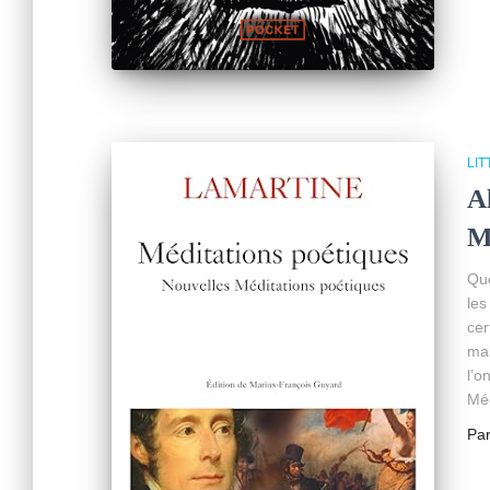
LI
A
M
Que
les
cer
mal
l’o
Méd
Pa