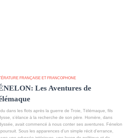
TTÉRATURE FRANÇAISE ET FRANCOPHONE
ÉNELON: Les Aventures de
élémaque
du dans les flots après la guerre de Troie, Télémaque, fils
lysse, s’élance à la recherche de son père. Homère, dans
dyssée, avait commencé à nous conter ses aventures. Fénelon
 poursuit. Sous les apparences d’un simple récit d’errance,
uvre une odyssée intérieure, une leçon de politique et de