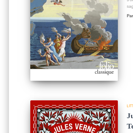
sa
Pa
LI
J
T