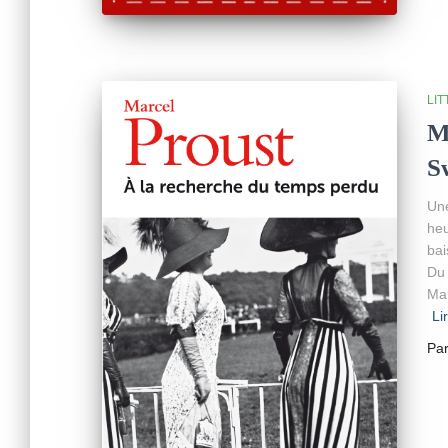
LI
M
S
Une
heu
bai
Du 
Mar
Li
Pa