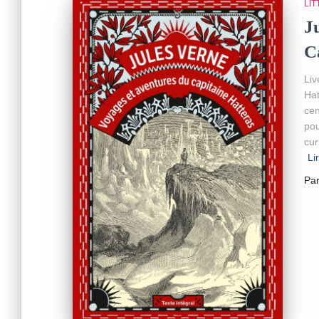
LI
J
C
Liv
Hat
cen
pou
cur
Li
Pa