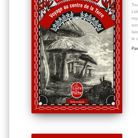
Tou
Lid
mys
son
lai
le 
Pa