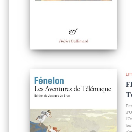
LI
F
T
Per
d’U
l’O
les
s’o