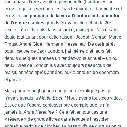
sur la base d’une aventure personnelle (London est un
écrivain qui a « vécu ») n’est pas le moindre charme de cet
écrivain :
ce passage de la vie à l’écriture est au centre
e
de l’œuvre
d’autres grands écrivains du début du 20
siècle, très différents dans la forme, mais que j’aime sans
doute tout autant pour cette raison : Joseph Conrad, Marcel
Proust, André Gide, Hermann Hesse, etc. De cet intérêt
pour l’œuvre de Jack London, j’ai même d’ailleurs fait
depuis quelques années un rendez-vous annuel – un ou
deux livres de London lus avec toujours beaucoup de
plaisir, années après années, aux alentours de décembre
et janvier.
Mais par une négligence que je ne m’explique pas, je
n’avais jamais lu
Martin Eden !
Nous avons tous ces vides.
Est-ce que j’oserai confesser par exemple que je n’ai
jamais lu
Anna Karenine
? Cela fait en tout cas une
« réserve » de grands livres dans lesquels il est bien
agréable parfois de piocher, au hasard d’une discussion ou