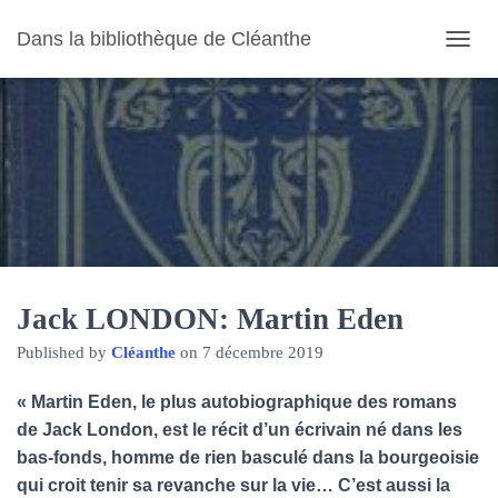
Dans la bibliothèque de Cléanthe
O
U
V
R
I
R
/
F
E
R
M
E
R
Jack LONDON: Martin Eden
L
Published by
Cléanthe
on
7 décembre 2019
A
N
A
« Martin Eden, le plus autobiographique des romans
V
de Jack London, est le récit d’un écrivain né dans les
I
bas-fonds, homme de rien basculé dans la bourgeoisie
G
A
qui croit tenir sa revanche sur la vie… C’est aussi la