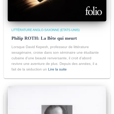
LITTÉRATURE ANGLO-SAXONNE (ETATS-UNIS)
Philip ROTH: La Bête qui meurt
Lorsque David Kepesh, professeur de littérature
sexagénaire, croise dans son séminaire une étudiante
cubaine d’une beauté renversante, il croit d’abord
revivre une aventure de plus. Depuis des années, il a
fait de la séduction un
Lire la suite