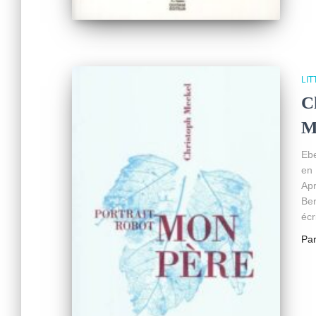
LI
C
M
Ebe
en 
Apr
Ber
écr
Pa