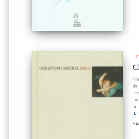
LI
C
Fre
de 
le 
lon
un 
Li
Pa