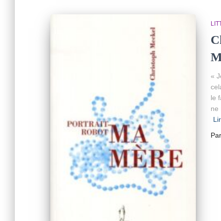
LI
C
M
« J
cel
le 
ne 
Li
Pa