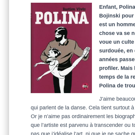
Enfant, Polin
Bojinski pour
est un homme 
chose va se n
voue un culte 
surdouée, en 
années passen
profiler. Mais
temps de la 
Polina de tro
J’aime beaucou
qui parlent de la danse. Cela tient surtout à
Or je n’aime pas ordinairement les biographi
que l’artiste est parvenu à transcender ou 
pas que j’idéalise l’art, ni que je ne sache q