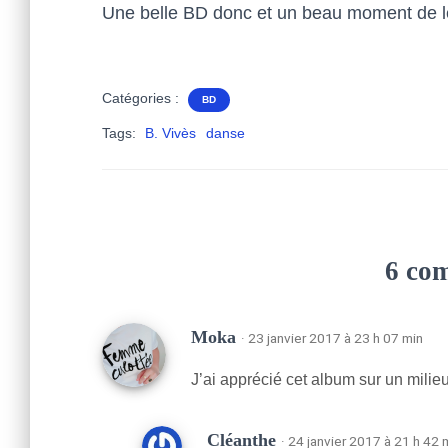
Une belle BD donc et un beau moment de lec
Catégories :
BD
Tags:
B. Vivès
danse
6 co
Moka
· 23 janvier 2017 à 23 h 07 min
J’ai apprécié cet album sur un mili
Cléanthe
· 24 janvier 2017 à 21 h 42 