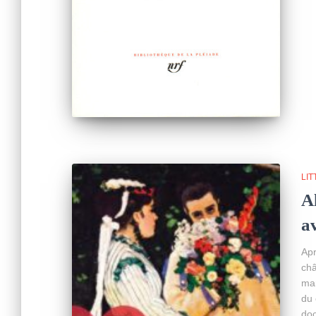
LI
A
a
Apr
châ
mar
du 
doc