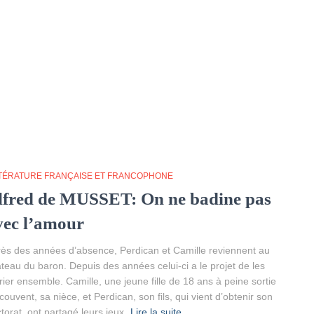
TTÉRATURE FRANÇAISE ET FRANCOPHONE
lfred de MUSSET: On ne badine pas
vec l’amour
ès des années d’absence, Perdican et Camille reviennent au
teau du baron. Depuis des années celui-ci a le projet de les
ier ensemble. Camille, une jeune fille de 18 ans à peine sortie
couvent, sa nièce, et Perdican, son fils, qui vient d’obtenir son
torat, ont partagé leurs jeux,
Lire la suite