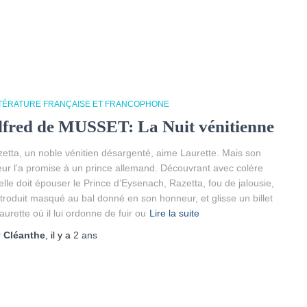
TTÉRATURE FRANÇAISE ET FRANCOPHONE
lfred de MUSSET: La Nuit vénitienne
etta, un noble vénitien désargenté, aime Laurette. Mais son
eur l’a promise à un prince allemand. Découvrant avec colère
elle doit épouser le Prince d’Eysenach, Razetta, fou de jalousie,
ntroduit masqué au bal donné en son honneur, et glisse un billet
aurette où il lui ordonne de fuir ou
Lire la suite
r
Cléanthe
, il y a
2 ans