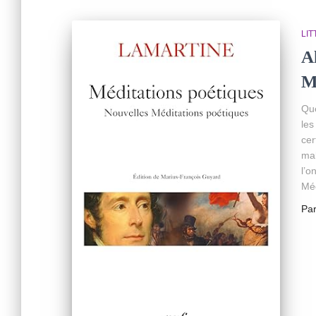
LI
A
M
Que
les
cer
mal
l’o
Méd
Pa