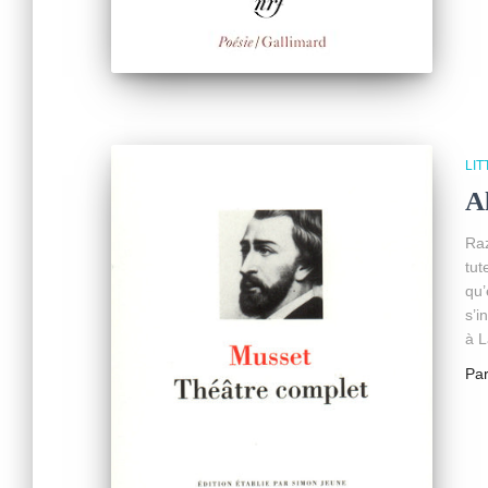
LI
A
Raz
tut
qu’
s’i
à L
Pa