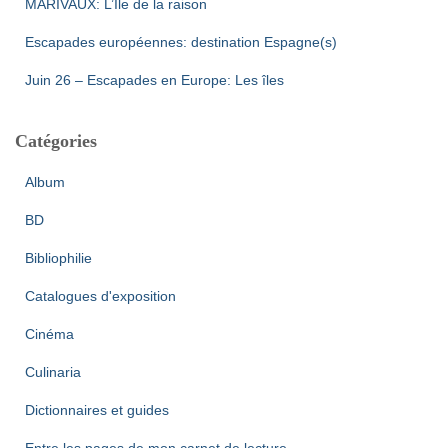
MARIVAUX: L’Île de la raison
Escapades européennes: destination Espagne(s)
Juin 26 – Escapades en Europe: Les îles
Catégories
Album
BD
Bibliophilie
Catalogues d'exposition
Cinéma
Culinaria
Dictionnaires et guides
Entre les pages de mon carnet de lecture