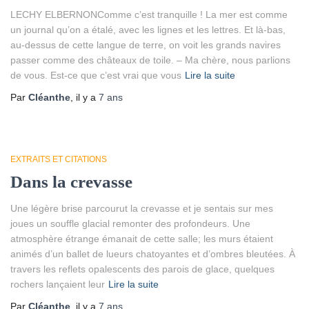
LECHY ELBERNONComme c’est tranquille ! La mer est comme
un journal qu’on a étalé, avec les lignes et les lettres. Et là-bas,
au-dessus de cette langue de terre, on voit les grands navires
passer comme des châteaux de toile. – Ma chère, nous parlions
de vous. Est-ce que c’est vrai que vous
Lire la suite
Par
Cléanthe
, il y a
7 ans
EXTRAITS ET CITATIONS
Dans la crevasse
Une légère brise parcourut la crevasse et je sentais sur mes
joues un souffle glacial remonter des profondeurs. Une
atmosphère étrange émanait de cette salle; les murs étaient
animés d’un ballet de lueurs chatoyantes et d’ombres bleutées. À
travers les reflets opalescents des parois de glace, quelques
rochers lançaient leur
Lire la suite
Par
Cléanthe
, il y a
7 ans