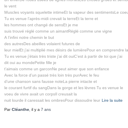
le vent
Muscles voyants squelette intimeEt la vapeur des sentimentsLe coeu
Tu es venue l’après-midi crevait la terreEt la terre et
les hommes ont changé de sensEt je me
suis trouvé réglé comme un aimantRéglé comme une vigne
A l’infini notre chemin le but
des autresDes abeilles volaient futures de
leur mielEt j’ai multiplié mes désirs de lumièrePour en comprendre l
Tu es venue j’étais très triste j’ai dit ouiC’est à partir de toi que j’ai
dit oui au mondePetite fille je
t’aimais comme un garconNe peut aimer que son enfance
Avec la force d’un passé très loin très purAvec le feu
d’une chanson sans fausse noteLa pierre intacte et
le courant furtif du sangDans la gorge et les lèvres Tu es venue le
voeu de vivre avait un corpsIl creusait la
nuit lourde il caressait les ombresPour dissoudre leur
Lire la suite
Par
Cléanthe
, il y a
7 ans