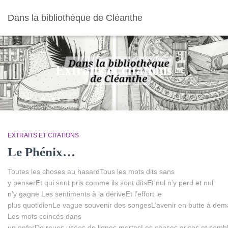
Dans la bibliothèque de Cléanthe
Extraits et citations
EXTRAITS ET CITATIONS
Le Phénix…
Toutes les choses au hasardTous les mots dits sans
y penserEt qui sont pris comme ils sont ditsEt nul n’y perd et nul
n’y gagne Les sentiments à la dériveEt l’effort le
plus quotidienLe vague souvenir des songesL’avenir en butte à dem
Les mots coincés dans
un enferDe roues usées de lignes mortesLes choses grises et sem