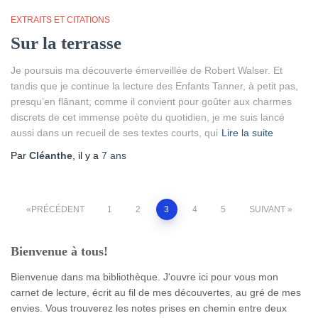
EXTRAITS ET CITATIONS
Sur la terrasse
Je poursuis ma découverte émerveillée de Robert Walser. Et
tandis que je continue la lecture des Enfants Tanner, à petit pas,
presqu’en flânant, comme il convient pour goûter aux charmes
discrets de cet immense poète du quotidien, je me suis lancé
aussi dans un recueil de ses textes courts, qui
Lire la suite
Par
Cléanthe
, il y a
7 ans
Pagination
PRÉCÉDENT
1
2
3
4
5
SUIVANT
des
Bienvenue à tous!
publications
Bienvenue dans ma bibliothèque. J'ouvre ici pour vous mon
carnet de lecture, écrit au fil de mes découvertes, au gré de mes
envies. Vous trouverez les notes prises en chemin entre deux