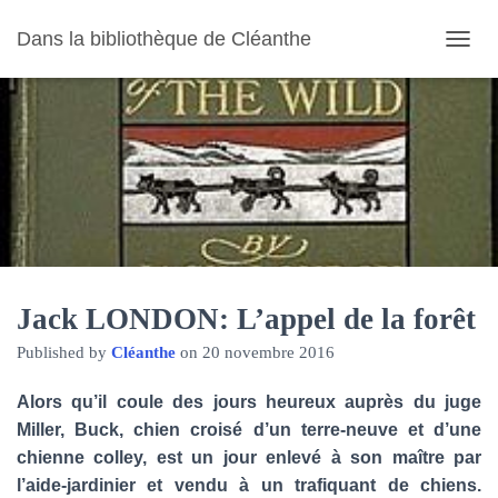
Dans la bibliothèque de Cléanthe
O
U
V
R
I
R
/
F
E
R
M
E
R
Jack LONDON: L’appel de la forêt
L
Published by
Cléanthe
on
20 novembre 2016
A
N
A
Alors qu’il coule des jours heureux auprès du juge
V
Miller, Buck, chien croisé d’un terre-neuve et d’une
I
chienne colley, est un jour enlevé à son maître par
G
A
l’aide-jardinier et vendu à un trafiquant de chiens.