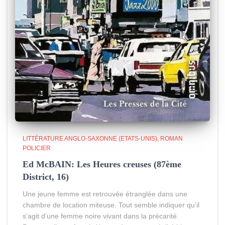
LITTÉRATURE ANGLO-SAXONNE (ETATS-UNIS)
ROMAN
POLICIER
Ed McBAIN: Les Heures creuses (87ème
District, 16)
Une jeune femme est retrouvée étranglée dans une
chambre de location miteuse. Tout semble indiquer qu’il
s’agit d’une femme noire vivant dans la précarité.