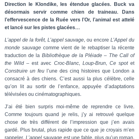
T
Direction le Klondike, les étendue glacées. Buck va
I
désormais servir comme chien de traineau. Dans
O
N
l’effervescence de la Ruée vers l’Or, l’animal est attelé
et lancé sur les pistes glacées…
L’appel de la forêt, L’appel sauvage
, ou encore
L’Appel du
monde sauvage
comme vient de le rebaptiser la récente
traduction de la
Bibliothèque de la Pléiade
–
The Call of
the Wild
– est avec
Croc-Blanc
,
Loup-Brun
,
Ce spot
et
Construire un feu
l’une des cinq histoires que London a
consacré à des chiens. C’est aussi la plus célèbre, celle
qu’on lit au sortir de l’enfance, appuyée d’adaptations
télévisées ou cinématographiques.
J’ai été bien surpris moi-même de reprendre ce livre.
Comme toujours quand je relis, j’y ai retrouvé quelque
chose de très différent de l’impression que j’en avais
gardé. Plus brutal, plus rapide que ce que je croyais m’en
rappeler
, L’appel sauvage
est une fable, plus qu’un roman,