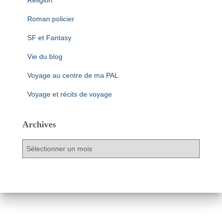
Religion
Roman policier
SF et Fantasy
Vie du blog
Voyage au centre de ma PAL
Voyage et récits de voyage
Archives
A
r
c
h
i
v
e
s