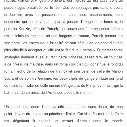
raciale, Patrick et Angela promènent leur histoire qui est aussi celle de
personnages brutalisés par le réel. Des personnages pris dans le cours
de leur vie, avec leur passions communes, leurs ressentiments, leurs
souvenirs qui ne parviennent pas à passer: l’image du « héros », le
pompier Kenzie, père de Patrick, qui sauva des flammes deux enfants
est le leitmotiv malsain, un rien fangeux du roman, Patrick portant sur
son corps les traces de la brutalité de son père, une violence d’autant
plus difficile à accepter qu’elle est le fait d’un « héros ». D’intéressantes
analogies donnent aussi au récit cette richesse, assez rare, en tout cas
à ce niveau de maîtrise, dans un roman policier, qui constitue le fond du
roman: écho de la relation de Patrick et son père, de celle de Marion
Socia et de son fils Gérôme, les deux chefs de gangs en lutte sur fond
de haine familiale, de celle encore d’Angela et de Philip, son mari, qui la
bat, sans doute aussi de l’Amérique avec elle-même.
Un grand polar donc. Un polar nihiliste, et c’est sans doute, de mon
point de vue du moins, sa principale limite. Car si le fin mot de l’affaire
est dégoûtant à souhait, et permet d’établir entre le monde