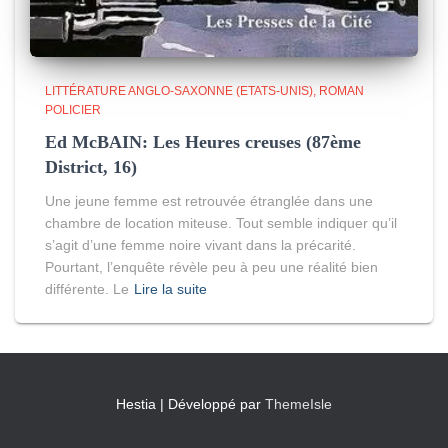
LITTÉRATURE ANGLO-SAXONNE (ETATS-UNIS)
ROMAN
POLICIER
Ed McBAIN: Les Heures creuses (87ème
District, 16)
Une jeune femme est retrouvée étranglée dans une
chambre de location miteuse. Tout semble indiquer qu’il
s’agit d’une femme noire vivant dans la précarité.
Pourtant, l’enquête révèle peu à peu une réalité bien
différente. Le
Lire la suite
Hestia | Développé par
ThemeIsle