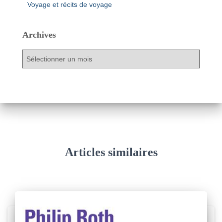
Voyage et récits de voyage
Archives
A
r
c
h
i
v
e
s
Articles similaires