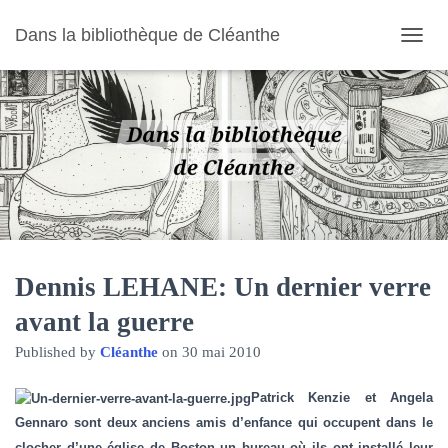
Dans la bibliothèque de Cléanthe
O
U
V
R
I
R
/
F
E
R
M
E
R
Dennis LEHANE: Un dernier verre
L
avant la guerre
A
N
Published by
Cléanthe
on
30 mai 2010
A
V
I
Patrick Kenzie et Angela
G
Gennaro sont deux anciens amis d’enfance qui occupent dans le
A
clocher d’une église de Boston un bureau où ils ont installé leur