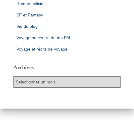
Roman policier
SF et Fantasy
Vie du blog
Voyage au centre de ma PAL
Voyage et récits de voyage
Archives
A
r
c
h
i
v
e
s