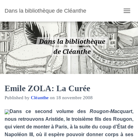
Dans la bibliothèque de Cléanthe
O
U
V
R
I
R
/
F
E
R
M
E
R
Emile ZOLA: La Curée
L
Published by
Cléanthe
on
18 novembre 2008
A
N
A
Dans ce second volume des
Rougon-Macquart
,
V
nous retrouvons Aristide, le troisième fils des Rougon,
I
qui vient de monter à Paris, à la suite du coup d’État de
G
A
Napoléon III, où il espère pouvoir donner corps à ses