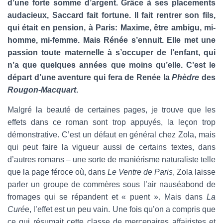
d’une forte somme d’argent. Grâce à ses placements
audacieux, Saccard fait fortune. Il fait rentrer son fils,
qui était en pension, à Paris: Maxime, être ambigu, mi-
homme, mi-femme. Mais Rénée s’ennuit. Elle met une
passion toute maternelle à s’occuper de l’enfant, qui
n’a que quelques années que moins qu’elle. C’est le
départ d’une aventure qui fera de Renée la
Phèdre
des
Rougon-Macquart
.
Malgré la beauté de certaines pages, je trouve que les
effets dans ce roman sont trop appuyés, la leçon trop
démonstrative. C’est un défaut en général chez Zola, mais
qui peut faire la vigueur aussi de certains textes, dans
d’autres romans – une sorte de maniérisme naturaliste telle
que la page féroce où, dans
Le Ventre de Paris
, Zola laisse
parler un groupe de commères sous l’air nauséabond de
fromages qui se répandent et « puent ». Mais dans
La
Curé
e, l’effet est un peu vain. Une fois qu’on a compris que
ce qui résumait cette classe de mercenaires affairistes et