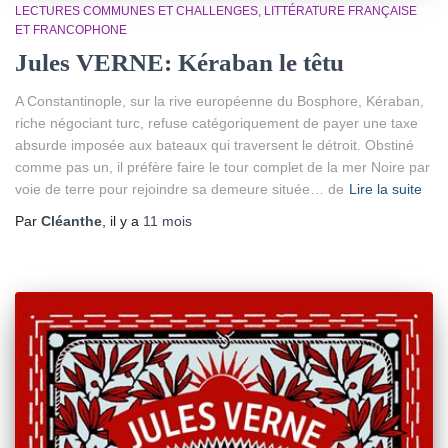
LECTURES COMMUNES ET CHALLENGES
LITTÉRATURE FRANÇAISE
ET FRANCOPHONE
Jules VERNE: Kéraban le têtu
A Constantinople, sur la rive européenne du Bosphore, Kéraban,
riche négociant turc, refuse catégoriquement de payer une taxe
absurde imposée aux bateaux qui traversent le détroit. Obstiné
comme pas un, il préfère faire le tour complet de la mer Noire par
voie de terre pour rejoindre sa demeure située… de
Lire la suite
Par
Cléanthe
, il y a
11 mois