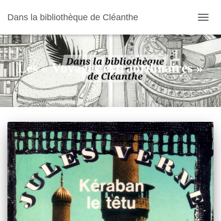
Dans la bibliothèque de Cléanthe
OUVR
LA
NAVIG
Les « Voyages extraordinaires »