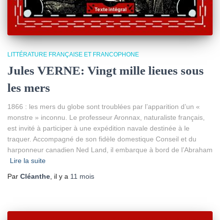
LITTÉRATURE FRANÇAISE ET FRANCOPHONE
Jules VERNE: Vingt mille lieues sous
les mers
1866 : les mers du globe sont troublées par l’apparition d’un «
monstre » inconnu. Le professeur Aronnax, naturaliste français,
est invité à participer à une expédition navale destinée à le
traquer. Accompagné de son fidèle domestique Conseil et du
harponneur canadien Ned Land, il embarque à bord de l’Abraham
Lire la suite
Par
Cléanthe
, il y a
11 mois