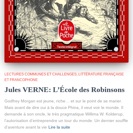
LECTURES COMMUNES ET CHALLENGES
LITTÉRATURE FRANÇAISE
ET FRANCOPHONE
Jules VERNE: L’École des Robinsons
Godfrey Morgan est jeune, riche… et sur le point de se marier.
Mais avant de dire oui à la douce Phina, il veut voir le monde. Il
demande à son oncle, le très pragmatique Willima W. Kolderup,
l’autorisation d’entreprendre un tour du monde. Un dernier souffle
d’aventure avant la vie
Lire la suite