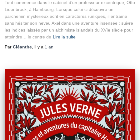
Tout commence dans le cabinet d’un professeur excentrique, Otto
Lidenbrock, à Hambourg. Lorsque celui-ci découvre un
parchemin mystérieux écrit en caractères runiques, il entraîne
sans hésiter son neveu Axel dans une aventure insensée : suivre
les indices laissés par un alchimiste islandais du XVIe siècle pour
atteindre… le centre de
Lire la suite
Par
Cléanthe
, il y a
1 an