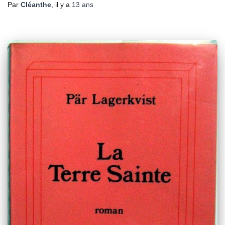
Par
Cléanthe
, il y a
13 ans