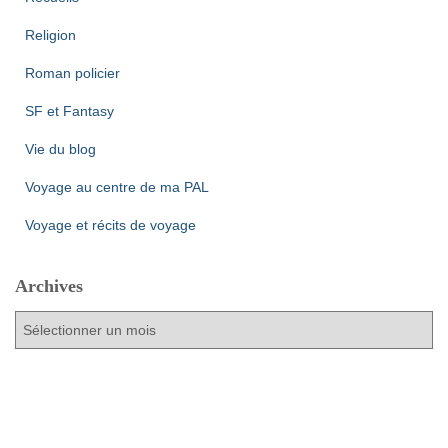
Religion
Roman policier
SF et Fantasy
Vie du blog
Voyage au centre de ma PAL
Voyage et récits de voyage
Archives
A
r
c
h
i
v