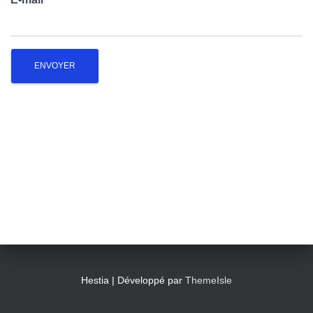
T
I
O
N
Hestia | Développé par
ThemeIsle