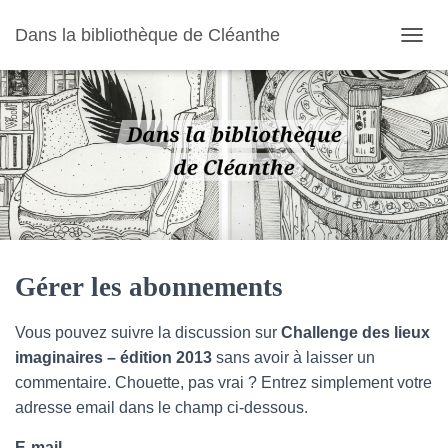
Dans la bibliothèque de Cléanthe
O
U
V
R
I
R
/
F
E
R
M
E
R
Gérer les abonnements
L
A
Vous pouvez suivre la discussion sur
Challenge des lieux
N
A
imaginaires – édition 2013
sans avoir à laisser un
V
commentaire. Chouette, pas vrai ? Entrez simplement votre
I
adresse email dans le champ ci-dessous.
G
A
E-mail