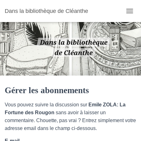
Dans la bibliothèque de Cléanthe
O
U
V
R
I
R
/
F
E
R
M
E
R
Gérer les abonnements
L
A
Vous pouvez suivre la discussion sur
Emile ZOLA: La
N
A
Fortune des Rougon
sans avoir à laisser un
V
commentaire. Chouette, pas vrai ? Entrez simplement votre
I
adresse email dans le champ ci-dessous.
G
A
E-mail