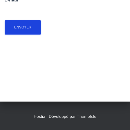
T
I
O
N
Hestia | Développé par
ThemeIsle